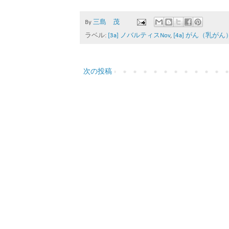
By
三島 茂
ラベル:
[3a] ノバルティスNov
,
[4a] がん（乳がん
次の投稿