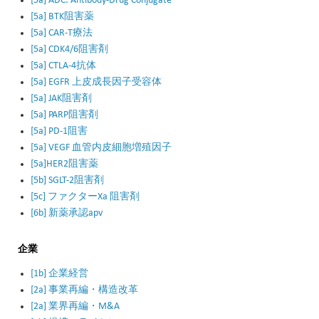
[5a] ADC: Antibody-Drug Conjugate
[5a] BTK阻害薬
[5a] CAR-T療法
[5a] CDK4/6阻害剤
[5a] CTLA-4抗体
[5a] EGFR 上皮成長因子受容体
[5a] JAK阻害剤
[5a] PARP阻害剤
[5a] PD-1阻害
[5a] VEGF 血管内皮細胞増殖因子
[5a]HER2阻害薬
[5b] SGLT-2阻害剤
[5c] ファクターXa 阻害剤
[6b] 新薬承認apv
企業
[1b] 企業経営
[2a] 事業再編・構造改革
[2a] 業界再編・M&A