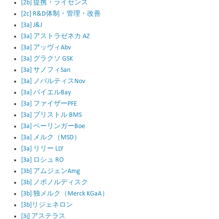
[2b] 提携・ライセンス
[2c] R&D体制・管理・改善
[3a] J&J
[3a] アストラゼネカ AZ
[3a] アッヴィAbv
[3a] グラクソ GSK
[3a] サノフィSan
[3a] ノバルティスNov
[3a] バイエルBay
[3a] ファイザーPFE
[3a] ブリストル BMS
[3a] ベーリンガーBoe
[3a] メルク（MSD）
[3a] リリー LLY
[3a] ロシュ RO
[3b] アムジェンAmg
[3b] ノボノルディスク
[3b] 独メルク（Merck KGaA）
[3b]リジェネロン
[3j] アステラス