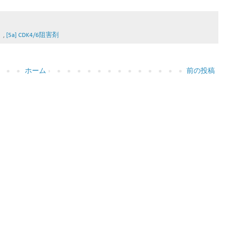
）
,
[5a] CDK4/6阻害剤
ホーム
前の投稿