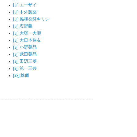
[3j] エーザイ
[3j] 中外製薬
[3j] 協和発酵キリン
[3j] 塩野義
[3j] 大塚・大鵬
[3j] 大日本住友
[3j] 小野薬品
[3j] 武田薬品
[3j] 田辺三菱
[3j] 第一三共
[3x] 株価