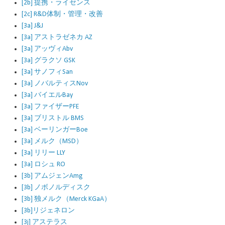
[2b] 提携・ライセンス
[2c] R&D体制・管理・改善
[3a] J&J
[3a] アストラゼネカ AZ
[3a] アッヴィAbv
[3a] グラクソ GSK
[3a] サノフィSan
[3a] ノバルティスNov
[3a] バイエルBay
[3a] ファイザーPFE
[3a] ブリストル BMS
[3a] ベーリンガーBoe
[3a] メルク（MSD）
[3a] リリー LLY
[3a] ロシュ RO
[3b] アムジェンAmg
[3b] ノボノルディスク
[3b] 独メルク（Merck KGaA）
[3b]リジェネロン
[3j] アステラス