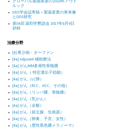
グローバル製薬産業の2020年アウト
ルック
DDS学会誌寄稿＞製薬産業の将来像
とDDS研究
第54回 薬剤学懇談会 2017年6月9日
抄録
治療分野
[4] 希少病・オーファン
[4a] Adjuvant 補助療法
[4a] がんMM多発性骨髄腫
[4a] がん（ 特定遺伝子効能）
[4a] がん（LC肺）
[4a] がん（RCC、HCC、その他）
[4a] がん（リンパ腫、骨髄腫）
[4a] がん（乳がん）
[4a] がん（全般）
[4a] がん（前立腺、生殖器）
[4a] がん（卵巣、子宮、女性）
[4a] がん（悪性黒色腫メラノーマ）