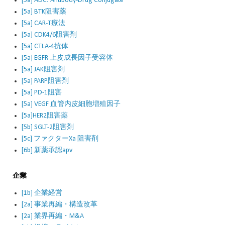
[5a] ADC: Antibody-Drug Conjugate
[5a] BTK阻害薬
[5a] CAR-T療法
[5a] CDK4/6阻害剤
[5a] CTLA-4抗体
[5a] EGFR 上皮成長因子受容体
[5a] JAK阻害剤
[5a] PARP阻害剤
[5a] PD-1阻害
[5a] VEGF 血管内皮細胞増殖因子
[5a]HER2阻害薬
[5b] SGLT-2阻害剤
[5c] ファクターXa 阻害剤
[6b] 新薬承認apv
企業
[1b] 企業経営
[2a] 事業再編・構造改革
[2a] 業界再編・M&A