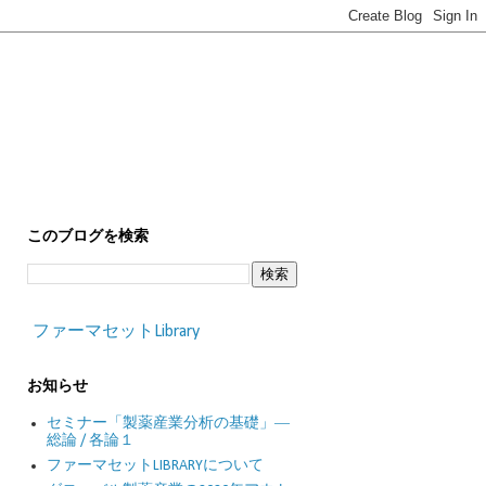
このブログを検索
ファーマセットLibrary
お知らせ
セミナー「製薬産業分析の基礎」―
総論 / 各論１
ファーマセットLIBRARYについて