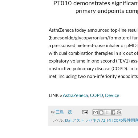
PT010 demonstrates significant
primary endpoints comp
AstraZeneca today announced top-line resul
(budesonide/glycopyrronium/formoterol fu
a pressurised metered-dose inhaler or pMDI)
with dual combination therapies in six out o
expiratory volume in one second (FEV1) asse
obstructive pulmonary disease (COPD). In tot
met, including two non-inferiority endpoint
LINK » 
AstraZeneca
, 
COPD
, 
Device
By
三島 茂
ラベル:
[3a] アストラゼネカ AZ
,
[4f] COPD慢