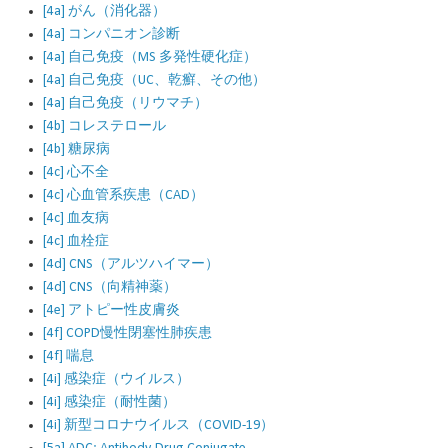
[4a] がん（消化器）
[4a] コンパニオン診断
[4a] 自己免疫（MS 多発性硬化症）
[4a] 自己免疫（UC、乾癬、その他）
[4a] 自己免疫（リウマチ）
[4b] コレステロール
[4b] 糖尿病
[4c] 心不全
[4c] 心血管系疾患（CAD）
[4c] 血友病
[4c] 血栓症
[4d] CNS（アルツハイマー）
[4d] CNS（向精神薬）
[4e] アトピー性皮膚炎
[4f] COPD慢性閉塞性肺疾患
[4f] 喘息
[4i] 感染症（ウイルス）
[4i] 感染症（耐性菌）
[4i] 新型コロナウイルス（COVID-19）