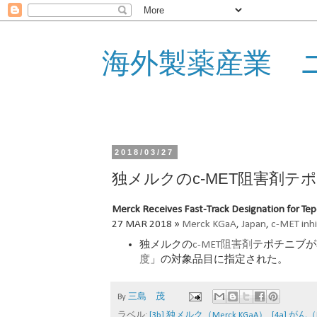
海外製薬産業 
2018/03/27
独メルクのc-MET阻害剤
Merck Receives Fast-Track Designation for Tepo
27 MAR 2018 »
Merck KGaA
,
Japan
,
c-MET inhi
独メルクの
c-MET阻害剤
テポチニブが
度
」の対象品目に指定された。
By
三島 茂
ラベル:
[3b] 独メルク（Merck KGaA）
,
[4a] がん