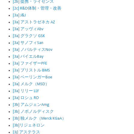
[2b] 提携・ライセンス
[2c] R&D体制・管理・改善
[3a] J&J
[3a] アストラゼネカ AZ
[3a] アッヴィAbv
[3a] グラクソ GSK
[3a] サノフィSan
[3a] ノバルティスNov
[3a] バイエルBay
[3a] ファイザーPFE
[3a] ブリストル BMS
[3a] ベーリンガーBoe
[3a] メルク（MSD）
[3a] リリー LLY
[3a] ロシュ RO
[3b] アムジェンAmg
[3b] ノボノルディスク
[3b] 独メルク（Merck KGaA）
[3b]リジェネロン
[3j] アステラス