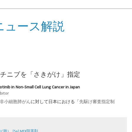
ニュース解説
テポチニブを「さきがけ」指定
tinib in Non-Small Cell Lung Cancer in Japan
bitor
非小細胞肺がん
に対して日本における「
先駆け審査指定制
（LC肺）
,
[5a] MEK阻害剤