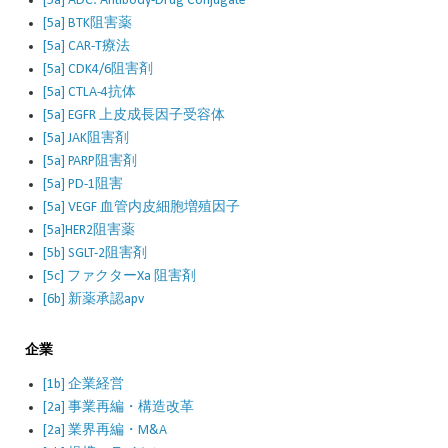
[5a] ADC: Antibody-Drug Conjugate
[5a] BTK阻害薬
[5a] CAR-T療法
[5a] CDK4/6阻害剤
[5a] CTLA-4抗体
[5a] EGFR 上皮成長因子受容体
[5a] JAK阻害剤
[5a] PARP阻害剤
[5a] PD-1阻害
[5a] VEGF 血管内皮細胞増殖因子
[5a]HER2阻害薬
[5b] SGLT-2阻害剤
[5c] ファクターXa 阻害剤
[6b] 新薬承認apv
企業
[1b] 企業経営
[2a] 事業再編・構造改革
[2a] 業界再編・M&A