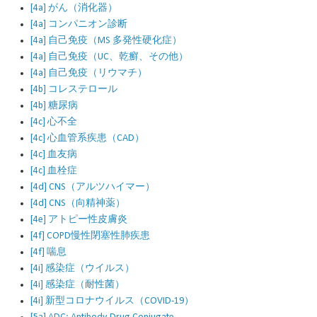
[4a] がん（消化器）
[4a] コンパニオン診断
[4a] 自己免疫（MS 多発性硬化症）
[4a] 自己免疫（UC、乾癬、その他）
[4a] 自己免疫（リウマチ）
[4b] コレステロール
[4b] 糖尿病
[4c] 心不全
[4c] 心血管系疾患（CAD）
[4c] 血友病
[4c] 血栓症
[4d] CNS（アルツハイマー）
[4d] CNS（向精神薬）
[4e] アトピー性皮膚炎
[4f] COPD慢性閉塞性肺疾患
[4f] 喘息
[4i] 感染症（ウイルス）
[4i] 感染症（耐性菌）
[4i] 新型コロナウイルス（COVID-19）