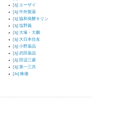
[3j] エーザイ
[3j] 中外製薬
[3j] 協和発酵キリン
[3j] 塩野義
[3j] 大塚・大鵬
[3j] 大日本住友
[3j] 小野薬品
[3j] 武田薬品
[3j] 田辺三菱
[3j] 第一三共
[3x] 株価