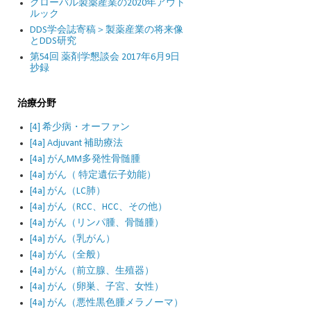
グローバル製薬産業の2020年アウト
ルック
DDS学会誌寄稿＞製薬産業の将来像
とDDS研究
第54回 薬剤学懇談会 2017年6月9日
抄録
治療分野
[4] 希少病・オーファン
[4a] Adjuvant 補助療法
[4a] がんMM多発性骨髄腫
[4a] がん（ 特定遺伝子効能）
[4a] がん（LC肺）
[4a] がん（RCC、HCC、その他）
[4a] がん（リンパ腫、骨髄腫）
[4a] がん（乳がん）
[4a] がん（全般）
[4a] がん（前立腺、生殖器）
[4a] がん（卵巣、子宮、女性）
[4a] がん（悪性黒色腫メラノーマ）