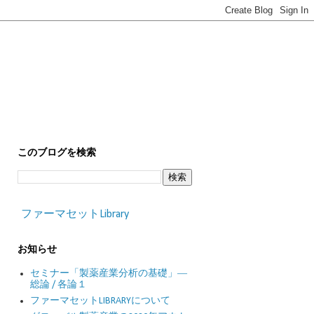
このブログを検索
ファーマセットLibrary
お知らせ
セミナー「製薬産業分析の基礎」―
総論 / 各論１
ファーマセットLIBRARYについて