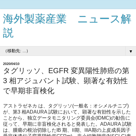
海外製薬産業 ニュース解
説
▼
2020/04/10
タグリッソ、EGFR 変異陽性肺癌の第
3 相アジュバント試験、顕著な有効性
で早期非盲検化
アストラゼネカ は、タグリッソ(一般名：オシメルチニブ)
が、第3 相ADAURA 試験において、顕著な有効性を示した
ことから、独立データモニタリング委員会(IDMC)の勧告に
従って、早期に非盲検化されると発表した。ADAURA 試験
は、腫瘍の根治切除したIB 期、Ⅱ期、ⅢA期の上皮成長因子