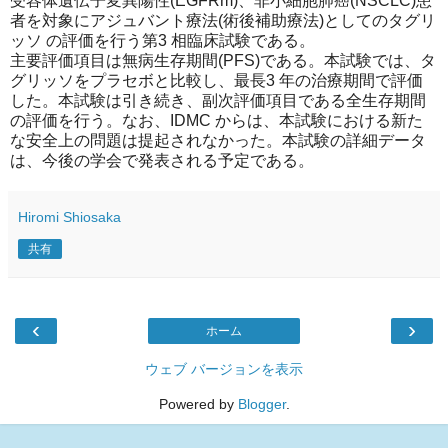
受容体遺伝子変異陽性(EGFRm)、非小細胞肺癌(NSCLC)患
者を対象にアジュバント療法(術後補助療法)としてのタグリ
ッソ の評価を行う第3 相臨床試験である。
主要評価項目は無病生存期間(PFS)である。本試験では、タ
グリッソをプラセボと比較し、最長3 年の治療期間で評価
した。本試験は引き続き、副次評価項目である全生存期間
の評価を行う。なお、IDMC からは、本試験における新た
な安全上の問題は提起されなかった。本試験の詳細データ
は、今後の学会で発表される予定である。
Hiromi Shiosaka
共有
‹
›
ホーム
ウェブ バージョンを表示
Powered by
Blogger
.