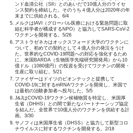
ンド血清公社（SII）とのあいだで10億人分のライセ
ンス契約を締結した。そのうち４億人分は2020年の年
末までに供給される。6/4
メルクはIAVI（グローバル医療における緊急問題に取
組む科学者が構成するNPO）と協力してSARS-CoV-2
ワクチンを開発する。5/26
アストラゼネカはオックスフォード大学のワクチンに
ついて、初めての契約として４億人分の発注をうけ
た。世界的なCOVID-19問題への対応を強化するため
に、米国BARDA（生物医学先端研究開発局）から10
億ドル（1080億円）の投資を受けてワクチンの開発・
生産に取り組む。5/21
ファイザーはドイツのビオンテックと提携して
COVID-19に対するmRNAワクチンを開発し、米国で
は最初の治験参加者へ投与した。5/5
J&JはCOVID-19ワクチン候補物質を特定し、米国厚
生省（DHHS）との間で新たなパートナーシップ協定
を結んだ。全世界で10億人分のワクチンを供給する計
画。3/30
サノフィは米国厚生省（DHSS）と協力して新型コロ
ナウイルスに対するワクチンを開発する。2/18