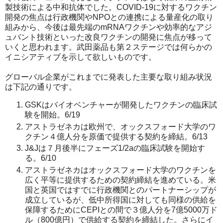
製技術による中和抗体でした。COVID-19に対するワクチン
開発の焦点は行政機関やNPOとの連携による量産化の取り
組みから、今後は最先端のmRNAワクチンや効率的なアジ
ュバント技術といった改良ワクチンの開発に焦点が移って
いくと思われます。武田薬品も第２ステージでは何らかの
イニシアティブを示して欲しいものです。
グローバル企業がこれまでに発表した主要な取り組み状況
は下記の通りです。
GSKはバイオベンチャーが開発したワクチンの臨床試
験を開始。6/19
アストラゼネカは欧州で、オックスフォード大学のワ
クチン４億人分を原価で提供する契約を締結。6/13
J&Jは７月後半にフェーズ1/2aの臨床試験を開始す
る。6/10
アストラゼネカはオックスフォード大学のワクチンを
広く平等に提供するための契約締結を進めている。米
国と英国ではすでに行政機関とのパートナーシップが
成立しているが、低中所得国に対しても同様の供給を
保障するためにCEPIとの間で３億人分を7億5000万ド
ル（800億円）で供給する契約を締結した。さらにイ