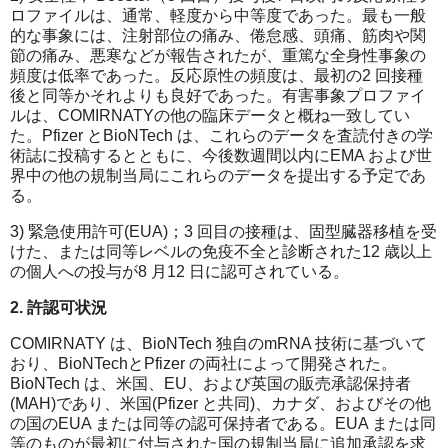
ロファイルは、通常、軽度から中等度であった。最も一般
的な事象には、注射部位の痛み、倦怠感、頭痛、筋肉や関
節の痛み、悪寒などが報告されたが、重篤な全身性事象の
頻度は低率であった。反応原性の頻度は、最初の2 回接種
後と同等かそれよりも良好であった。有害事象プロファイ
ルは、COMIRNATYの他の臨床データと概ね一致してい
た。Pfizer とBioNTech は、これらのデータを査読付きの学
術誌に投稿するとともに、今後数週間以内にEMA および世
界中の他の規制当局にこれらのデータを提出する予定であ
る。
3) 緊急使用許可(EUA)；3 回目の接種は、固型臓器移植を受
けた、または同等レベルの免疫不全と診断された12 歳以上
の個人への投与が8 月12 日に認可されている。
2. 許認可状況
COMIRNATY は、BioNTech 独自のmRNA 技術に基づいて
おり、BioNTechとPfizer の両社によって開発された。
BioNTech は、米国、EU、および英国の販売承認保持者
(MAH)であり、米国(Pfizer と共同)、カナダ、およびその他
の国のEUA または同等の認可保持者である。EUA または同
等のものが最初に付与された国の規制当局に追加承認を求