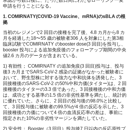
承認から数日後に、たった数日間にわたるローリング一変
申請を行うことになる。
1. COMIRNATY(COVID-19 Vaccine、mRNA)のsBLA の根
拠
当初のレジメンで2 回目の接種を完了後、4.8 カ月から8 カ
月を経過した18〜55 歳の被験者306 人を対象にした第3相
臨床試験でCOMIRNATY のbooster dose(3 回目)を投与し、
booster 投与による追加免疫後のフォローアップ期間の中央
値2.6 カ月のデータが含まれている。
1) 有効性； COMIRNATY の追加免疫(3 回目)投与は、投与
後3 カ月までSARS-CoV-2 感染の証拠がなかった被験者に
おいて、野生型株に対する強力な中和抗体を誘発した。3
回接種後のSARS-CoV-2 の50%中和力価(タイター)は、2 回
接種後のタイターの3.3 倍であった。3 回接種後の中和力価
は、成功とする基準の1.5 倍の非劣性基準を満たし、統計的
に優れていた。さらに、2 回目の投与後の98.0%と比較し
て、3 回投与後に被験者の99.5%が4 倍の反応を示した。3
回接種後の力価について4 倍の血清反応率の差は、事前に
指定された10%の非劣性マージンを満たしていた。
2) 安全性； Booster（3 回目）投与後7 日以内の反応原性プ