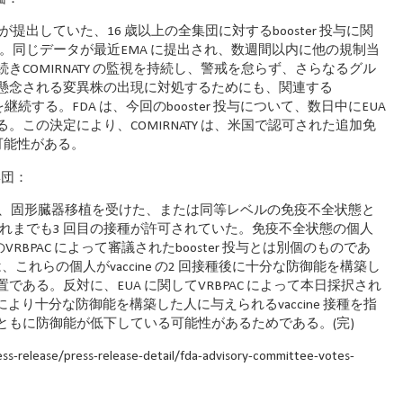
Tech が提出していた、16 歳以上の全集団に対するbooster 投与に関
た。同じデータが最近EMA に提出され、数週間以内に他の規制当
COMIRNATY の監視を持続し、警戒を怠らず、さらなるグル
懸念される変異株の出現に対処するためにも、関連する
取得を継続する。FDA は、今回のbooster 投与について、数日中にEUA
この決定により、COMIRNATY は、米国で認可された追加免
なる可能性がある。
可集団：
e のEUAの下で、固形臓器移植を受けた、または同等レベルの免疫不全状態と
これまでも3 回目の接種が許可されていた。免疫不全状態の個人
BPAC によって審議されたbooster 投与とは別個のものであ
は、これらの個人がvaccine の2 回接種後に十分な防御能を構築し
ある。反対に、EUA に関してVRBPAC によって本日採択され
ーズにより十分な防御能を構築した人に与えられるvaccine 接種を指
ともに防御能が低下している可能性があるためである。(完)
elease/press-release-detail/fda-advisory-committee-votes-