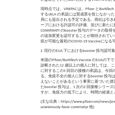
現時点では、VRBPAC は、Pfizer とBioN
するsBLA の承認には賛成票を投じなかっ
局にも提出される予定である。両社は引き続き
ープにおける許認可の評価、並びに新たに
COMIRNATY のbooster 投与のデータの
の追加変更を認可することが期待されている。
疫が可能な最初のCOVID-19 Vaccineに
2. 現行のEUA 下におけるbooster 投与認
米国のPfizer/BioNTech Vaccin
診断された12 歳以上の個人に対しては、
に対するこの3 回目の接種の承認は、今回のVR
る。免疫不全の個人に対するbooster 投与
えないことがあるという事実に基づいた措置で
たbooster 投与は、1 次の2 回接種シリ
すが、免疫力の低下により、時間の経過と
(主な出典：https://www.pfizer.com/news/press-r
unanimously-favor-comirnatyr 他)