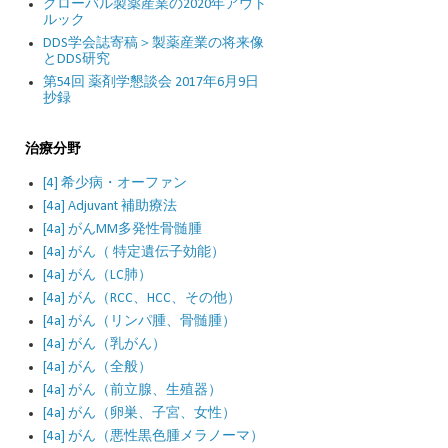
グローバル製薬産業の2020年アウト
ルック
DDS学会誌寄稿＞製薬産業の将来像
とDDS研究
第54回 薬剤学懇談会 2017年6月9日
抄録
治療分野
[4] 希少病・オーファン
[4a] Adjuvant 補助療法
[4a] がんMM多発性骨髄腫
[4a] がん（ 特定遺伝子効能）
[4a] がん（LC肺）
[4a] がん（RCC、HCC、その他）
[4a] がん（リンパ腫、骨髄腫）
[4a] がん（乳がん）
[4a] がん（全般）
[4a] がん（前立腺、生殖器）
[4a] がん（卵巣、子宮、女性）
[4a] がん（悪性黒色腫メラノーマ）