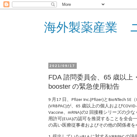
海外製薬産業 
2021/09/17
FDA 諮問委員会、65 歳以上
booster の緊急使用勧告
9 月17 日、Pfizer Inc.(Pfizer)とBioN
(VRBPAC)が、65 歳以上の個人およびCOVID
Vaccine、mRNA)の2 回接種シリーズの少
用許可(EUA)の認可を推奨することを全会
の高い医療従事者およびその他の関係者を今
1. 提出していたsBLA に対するVRBPAC の