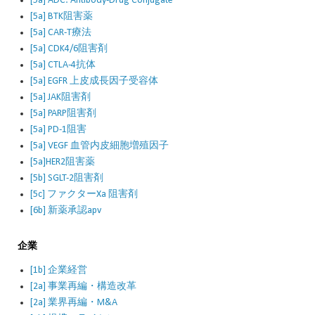
[5a] ADC: Antibody-Drug Conjugate
[5a] BTK阻害薬
[5a] CAR-T療法
[5a] CDK4/6阻害剤
[5a] CTLA-4抗体
[5a] EGFR 上皮成長因子受容体
[5a] JAK阻害剤
[5a] PARP阻害剤
[5a] PD-1阻害
[5a] VEGF 血管内皮細胞増殖因子
[5a]HER2阻害薬
[5b] SGLT-2阻害剤
[5c] ファクターXa 阻害剤
[6b] 新薬承認apv
企業
[1b] 企業経営
[2a] 事業再編・構造改革
[2a] 業界再編・M&A