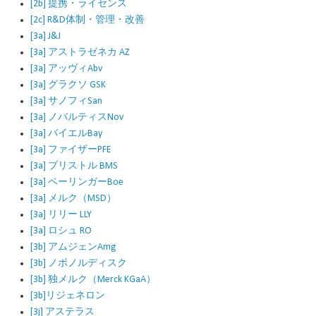
[2b] 提携・ライセンス
[2c] R&D体制・管理・改善
[3a] J&J
[3a] アストラゼネカ AZ
[3a] アッヴィAbv
[3a] グラクソ GSK
[3a] サノフィSan
[3a] ノバルティスNov
[3a] バイエルBay
[3a] ファイザーPFE
[3a] ブリストル BMS
[3a] ベーリンガーBoe
[3a] メルク（MSD）
[3a] リリー LLY
[3a] ロシュ RO
[3b] アムジェンAmg
[3b] ノボノルディスク
[3b] 独メルク（Merck KGaA）
[3b]リジェネロン
[3j] アステラス