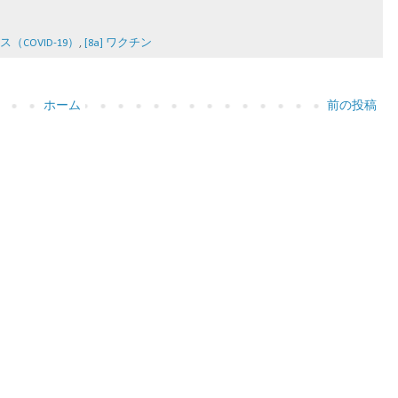
ス（COVID-19）
,
[8a] ワクチン
ホーム
前の投稿