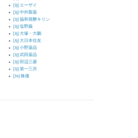
[3j] エーザイ
[3j] 中外製薬
[3j] 協和発酵キリン
[3j] 塩野義
[3j] 大塚・大鵬
[3j] 大日本住友
[3j] 小野薬品
[3j] 武田薬品
[3j] 田辺三菱
[3j] 第一三共
[3x] 株価