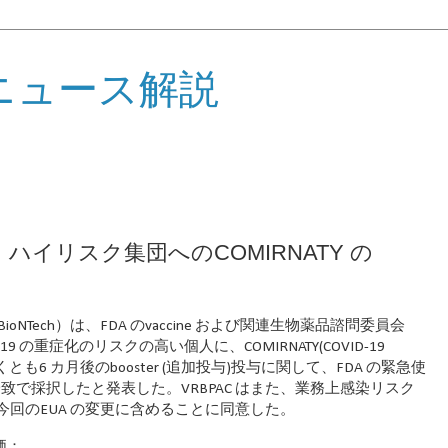
ニュース解説
・ハイリスク集団へのCOMIRNATY の
Tech SE（BioNTech）は、FDA のvaccine および関連生物薬品諮問委員会
-19 の重症化のリスクの高い個人に、COMIRNATY(COVID-19
なくとも6 カ月後のbooster (追加投与)投与に関して、FDA の緊急使
一致で採択したと発表した。VRBPAC はまた、業務上感染リスク
回のEUA の変更に含めることに同意した。
評価：