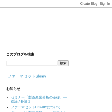
このブログを検索
ファーマセットLibrary
お知らせ
セミナー「製薬産業分析の基礎」―
総論 / 各論１
ファーマセットLIBRARYについて