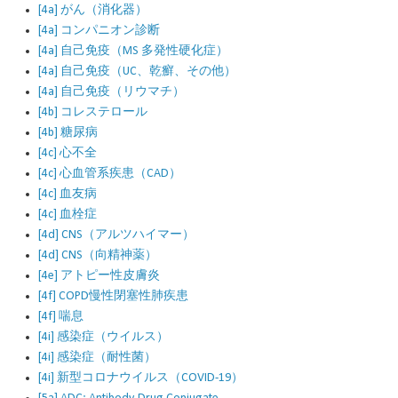
[4a] がん（消化器）
[4a] コンパニオン診断
[4a] 自己免疫（MS 多発性硬化症）
[4a] 自己免疫（UC、乾癬、その他）
[4a] 自己免疫（リウマチ）
[4b] コレステロール
[4b] 糖尿病
[4c] 心不全
[4c] 心血管系疾患（CAD）
[4c] 血友病
[4c] 血栓症
[4d] CNS（アルツハイマー）
[4d] CNS（向精神薬）
[4e] アトピー性皮膚炎
[4f] COPD慢性閉塞性肺疾患
[4f] 喘息
[4i] 感染症（ウイルス）
[4i] 感染症（耐性菌）
[4i] 新型コロナウイルス（COVID-19）