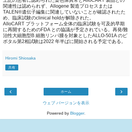
上記の患者に認められた染色体異常とAlloCART 製品との
関連性は認められず、Allogene 製造プロセスまたは
TALEN®遺伝子編集に関連していないことが確認されたた
め、臨床試験のclinical holdが解除された。
AlloCART プラットフォーム全体の臨床試験を可及的早期
に再開するためのFDA との協議が予定されている。再発/難
治性大細胞型B 細胞リンパ腫を対象としたALLO-501A のピ
ボタル第2相試験は2022 年半ばに開始される予定である。
Hiromi Shiosaka
共有
‹
›
ホーム
ウェブ バージョンを表示
Powered by
Blogger
.