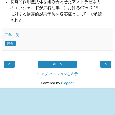
長時間作用型抗体を組み合わせたアストラゼネカ
のエブシェルドが広範な集団におけるCOVID-19
に対する暴露前感染予防を適応症としてEUで承認
された。
三島 茂
共有
‹
›
ホーム
ウェブ バージョンを表示
Powered by
Blogger
.