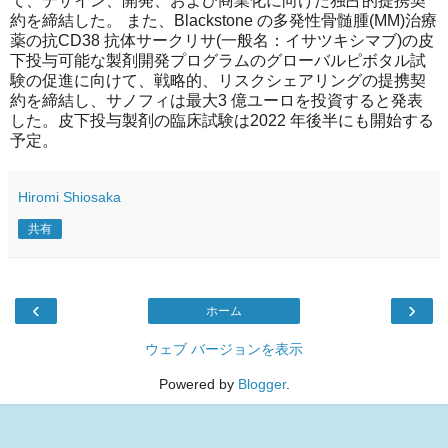
て、デザイン、開発、および商業化に向けた独占的提携契
約を締結した。 また、Blackstone の多発性骨髄腫(MM)治療
薬の抗CD38 抗体サークリサ(一般名：イサツキシマブ)の皮
下投与可能な製剤開発プログラムのグローバルピボタル試
験の促進に向けて、戦略的、リスクシェアリングの提携契
約を締結し、サノフィは最大3 億ユーロを投資すると発表
した。皮下投与製剤の臨床試験は2022 年後半にも開始する
予定。
Hiromi Shiosaka
共有
‹
›
ホーム
ウェブ バージョンを表示
Powered by
Blogger
.