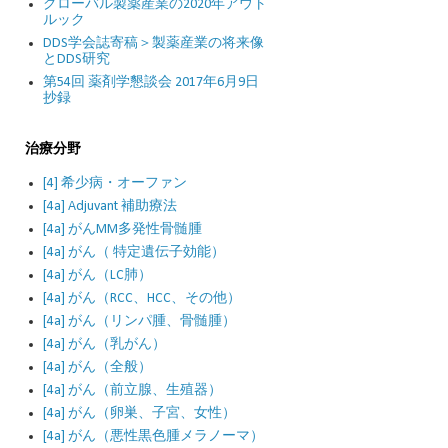
グローバル製薬産業の2020年アウト
ルック
DDS学会誌寄稿＞製薬産業の将来像
とDDS研究
第54回 薬剤学懇談会 2017年6月9日
抄録
治療分野
[4] 希少病・オーファン
[4a] Adjuvant 補助療法
[4a] がんMM多発性骨髄腫
[4a] がん（ 特定遺伝子効能）
[4a] がん（LC肺）
[4a] がん（RCC、HCC、その他）
[4a] がん（リンパ腫、骨髄腫）
[4a] がん（乳がん）
[4a] がん（全般）
[4a] がん（前立腺、生殖器）
[4a] がん（卵巣、子宮、女性）
[4a] がん（悪性黒色腫メラノーマ）