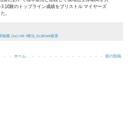
a-3 試験のトップライン成績をブリストル マイヤーズ 
した。　
性骨髄腫
,
[5a] CAR-T療法
,
[5c]BCMA阻害
ホーム
前の投稿