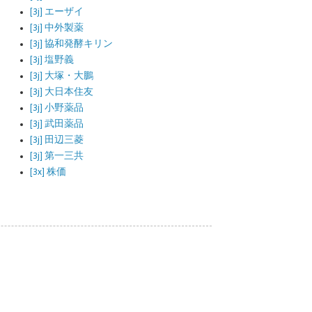
[3j] エーザイ
[3j] 中外製薬
[3j] 協和発酵キリン
[3j] 塩野義
[3j] 大塚・大鵬
[3j] 大日本住友
[3j] 小野薬品
[3j] 武田薬品
[3j] 田辺三菱
[3j] 第一三共
[3x] 株価