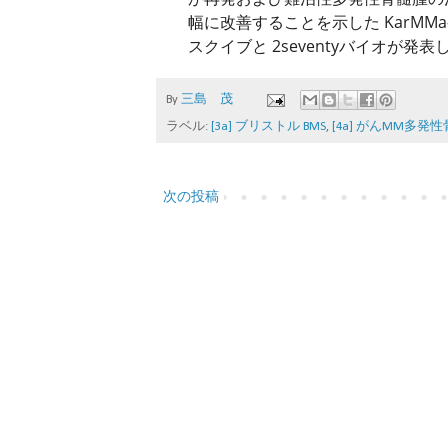
幅に改善することを示した KarMM
スクイブと 2seventyバイオが発表
By
三島 茂
ラベル:
[3a] ブリストル BMS
,
[4a] がんMM多発
次の投稿