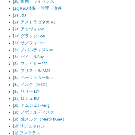
[2b] 提携・ライセンス
[2c] R&D体制・管理・改善
[3a] J&J
[3a] アストラゼネカ AZ
[3a] アッヴィAbv
[3a] グラクソ GSK
[3a] サノフィSan
[3a] ノバルティスNov
[3a] バイエルBay
[3a] ファイザーPFE
[3a] ブリストル BMS
[3a] ベーリンガーBoe
[3a] メルク（MSD）
[3a] リリー LLY
[3a] ロシュ RO
[3b] アムジェンAmg
[3b] ノボノルディスク
[3b] 独メルク（Merck KGaA）
[3b]リジェネロン
[3j] アステラス