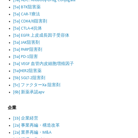
[5a] ADC: Antibody-Drug Conjugate
[5a] BTK阻害薬
[5a] CAR-T療法
[5a] CDK4/6阻害剤
[5a] CTLA-4抗体
[5a] EGFR 上皮成長因子受容体
[5a] JAK阻害剤
[5a] PARP阻害剤
[5a] PD-1阻害
[5a] VEGF 血管内皮細胞増殖因子
[5a]HER2阻害薬
[5b] SGLT-2阻害剤
[5c] ファクターXa 阻害剤
[6b] 新薬承認apv
企業
[1b] 企業経営
[2a] 事業再編・構造改革
[2a] 業界再編・M&A