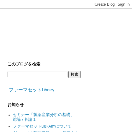
このブログを検索
ファーマセットLibrary
お知らせ
セミナー「製薬産業分析の基礎」―
総論 / 各論１
ファーマセットLIBRARYについて