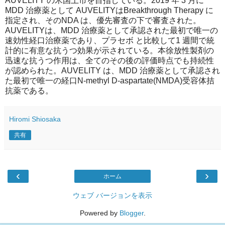
AUVELITY の米国上市を目指している。2019 年 3 月に
MDD 治療薬として AUVELITYはBreakthrough Therapy に
指定され、そのNDA は、優先審査の下で審査された。
AUVELITYは、MDD 治療薬として承認された最初で唯一の
速効性経口治療薬であり、プラセボ と比較して1 週間で統
計的に有意な抗うつ効果が示されている。本徐放性製剤の
迅速な抗うつ作用は、全てのその後の評価時点でも持続性
が認められた。AUVELITY は、MDD 治療薬として承認され
た最初で唯一の経口N-methyl D-aspartate(NMDA)受容体拮
抗薬である。
Hiromi Shiosaka
共有
‹
›
ホーム
ウェブ バージョンを表示
Powered by
Blogger
.