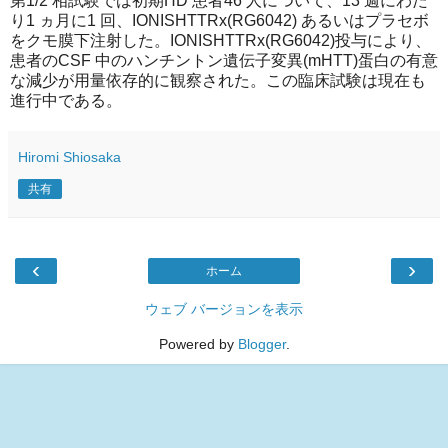
第1/2 相試験では初期HD 患者46 人について、13 週にわた
り1 ヵ月に1 回、IONISHTTRx(RG6042) あるいはプラセボ
をクモ膜下注射した。IONISHTTRx(RG6042)投与により、
患者のCSF 中のハンチントン遺伝子変異(mHTT)蛋白の有意
な減少が用量依存的に観察された。この臨床試験は現在も
進行中である。
Hiromi Shiosaka
共有
‹
›
ホーム
ウェブ バージョンを表示
Powered by
Blogger
.