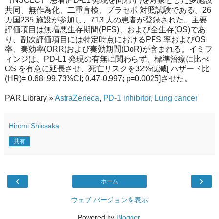
（NSCLC） 患者(PD-L1 発現を問わず)を対象とした多施設
共同、無作為化、二重盲検、プラセボ 対照試験である。26
カ国235 施設が参加し、713 人の患者が登録された。主要
評価項目は無増悪生存期間(PFS)、および全生存(OS)であ
り、副次評価項目には特定時点におけるPFS 率およびOS
率、奏効率(ORR)および奏効期間(DoR)が含まれる。イミフ
ィンジは、PD-L1 発現の有無に関わらず、標準治療に比べ
OS を有意に延長させ、死亡リスクを32%低減[ ハザード比
(HR)= 0.68; 99.73%CI; 0.47-0.997; p=0.0025]させた。
PAR Library »
AstraZeneca
,
PD-1 inhibitor
,
Lung cancer
Hiromi Shiosaka
共有
‹
›
ホーム
ウェブ バージョンを表示
Powered by
Blogger
.