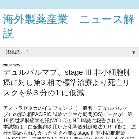
海外製薬産業 ニュース解
説
▼
2018/09/25
デュルバルマブ、stage III 非小細胞肺
癌に対し第3 相で標準治療より死亡リ
スクを約3 分の1 に低減
アストラゼネカのイミフィンジ（一般名：デュルバルマ
ブ）の第3 相PACIFIC 試験の全生存期間(OS)データが、第
19 回世界肺癌学会議(WCLC)とNEJM誌に報告された。
本試験は、白金製剤を用いた化学放射線療法(CRT)後に、進
行が認められなかった切除不能なstage III 非小細胞肺癌