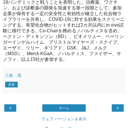
19パンデミックと戦うことを表明した。治療薬、ワクチ
ン、および診断薬の開発を加速する第一段階として、参加
企業が保有する一定の安全性と有効性が確立した化合物ラ
イブラリーを共有し、COVID-19に対する効果をスクリーニ
ングする。有望化合物がヒットすれば2カ月以内にin vivo試
験に移行できる。Co-Chairを務めるノバルティスを含め、
ベクトン・ディキンソン（BD）、ビオメリュー、ベーリン
ガーインゲルハイム、ブリストルマイヤーズ・スクイブ、
エーザイ、リリー、ギリアド、GSK、J&J、メルク
（MSD）、Merck KGaA、ノバルティス、ファイザー、サ
ノフィ、以上15社が参加する。
三島 茂
共有
‹
›
ホーム
ウェブ バージョンを表示