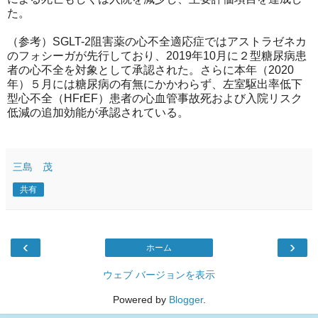
た。
（参考）SGLT-2阻害薬の心不全適応症ではアストラゼネカ
のフォシーガが先行しており、2019年10月に２型糖尿病患
者の心不全を対象として承認された。さらに本年（2020
年）５月には糖尿病の有無にかかわらず、左室駆出率低下
型心不全（HFrEF）患者の心血管事故死および入院リスク
低減の追加効能が承認されている。
三島 茂
共有
‹
›
ホーム
ウェブ バージョンを表示
Powered by
Blogger
.