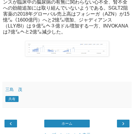
ンスが臨床中の脳尿病の有無に関わらない心不全、腎不全
への効能追加には取り組んでいないようである。SGLT2阻
害薬の2018年グローバル売上高はフォシーガ（AZN）が15
憶㌦（1600億円）へと2憶㌦増加、ジャディアンス
（LLY/BI）は９億㌦へ３億ドル増加する一方、INVOKANA
は7億㌦へと2億㌦減少した。
三島 茂
共有
‹
›
ホーム