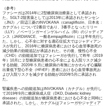
（参考）
ファシーガは2014年に2型糖尿病治療薬として承認され
た。SGLT-2阻害薬としては2013年に承認されたヤンセン
（JNJ）／田辺三菱のINVOKANA（canagliflozin、日本名：
カナグル）についで2番目であり、3番手となったリリー
（LLY）／ベーリンガーインゲルハイム（BI）のジャディア
ンス（JARDIANCE、一般名empagliflozin）には半年先行し
た。しかし、心不全に対する適応症拡大ではジャディアン
スが先行し、2016年に糖尿病患者における心血管事故死の
減少効果の効能追記が承認された。その後、慢性心不全
（CHD）の効能追加ではフォシーガが先行して昨年（2019
年）10月に２型糖尿病患者の心不全による入院リスク減少
する効能、2020年５月に糖尿病の有無にかかわらず心臓駆
出量低下型心不全（HFrEF）患者における心血管事故死お
よび入院リスクを減少する効能が2020年5月に承認され
た。
腎臓疾患への効能追加はINVOKANA（カナグル）が先行し
て2019年9月に糖尿病成人症（DKD, Diabetic kidney
disease）の効能追加が糖尿病患者における心不全と同時に
承認された。しかし、カナグルはフォシーガやジャディア