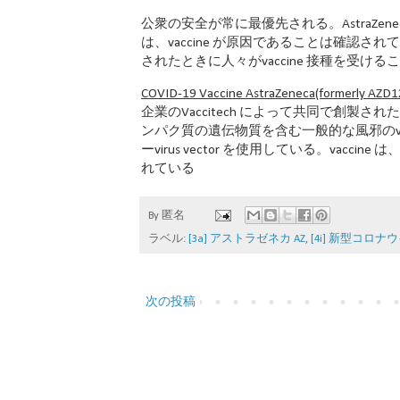
公衆の安全が常に最優先される。AstraZe
は、vaccine が原因であることは確認
されたときに人々がvaccine 接種を受け
COVID-19 Vaccine AstraZeneca(formerly AZD1
企業のVaccitech によって共同で創製され
ンパク質の遺伝物質を含む一般的な風邪のviru
ーvirus vector を使用している。vac
れている
By
匿名
ラベル:
[3a] アストラゼネカ AZ
,
[4i] 新型コロナウ
次の投稿