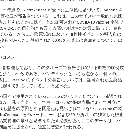
時点で、AstraZeneca が受けた症例数に基づいて、vaccine を
 件の肺塞栓症が報告されている。これは、このサイズの一般的な集団
はるかに低く、他の認可されたCOVID-19 vaccine 全体で
VID-19 の例外的とも云える高い透明性の対策に沿って、翌週
れている。さらに、臨床試験において血栓性イベントの報告数は
らは少数であった。登録された60,000 人以上の参加者について、出
い。
 氏のコメント
クチンを接種しており、このグループで報告されている血栓の症例数
も少ない件数である。パンデミックという観点から、個々の症
、vaccine のイベントの報告については、認可された医薬品
に超えて対応している。」と述べた。
々で使用されているvaccine のバッチにについて、確認され
査が、我々自身、そしてヨーロッパの保健当局によって独立に
懸念の原因となる問題点は見出されていない。vaccine の製
raZeneca、そのパートナー、および20 カ所以上の独立した検査
品質管理の厳格な基準を満たす必要があり、このデータは、バ
制当局に提出され、独立に審査が行われる。