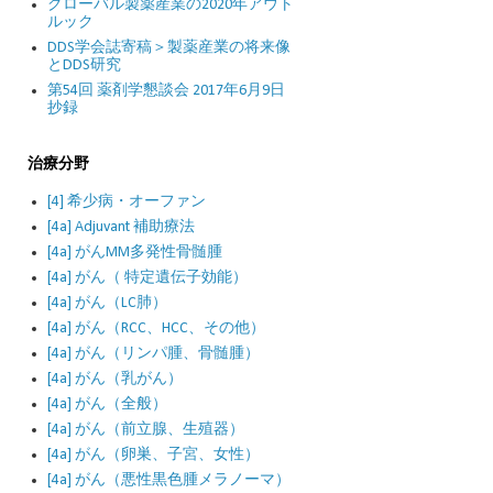
グローバル製薬産業の2020年アウト
ルック
DDS学会誌寄稿＞製薬産業の将来像
とDDS研究
第54回 薬剤学懇談会 2017年6月9日
抄録
治療分野
[4] 希少病・オーファン
[4a] Adjuvant 補助療法
[4a] がんMM多発性骨髄腫
[4a] がん（ 特定遺伝子効能）
[4a] がん（LC肺）
[4a] がん（RCC、HCC、その他）
[4a] がん（リンパ腫、骨髄腫）
[4a] がん（乳がん）
[4a] がん（全般）
[4a] がん（前立腺、生殖器）
[4a] がん（卵巣、子宮、女性）
[4a] がん（悪性黒色腫メラノーマ）