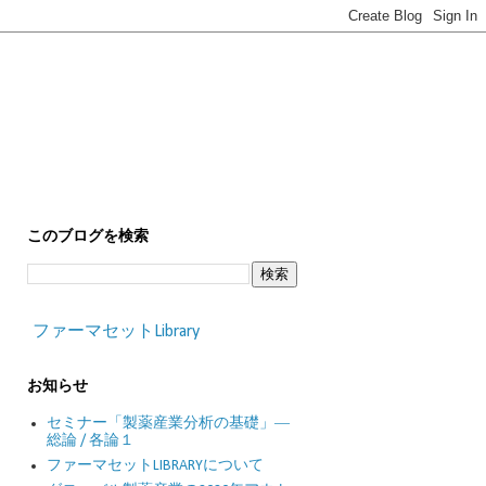
このブログを検索
ファーマセットLibrary
お知らせ
セミナー「製薬産業分析の基礎」―
総論 / 各論１
ファーマセットLIBRARYについて