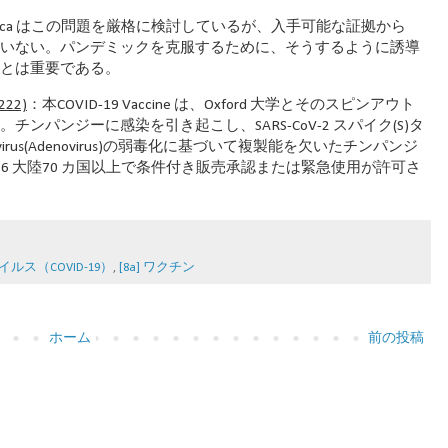
neca はこの問題を厳格に検討しているが、入手可能な証拠から
されていない。パンデミックを克服するために、そうするように誘導
ることは重要である。
222)
：本COVID-19 Vaccine は、Oxford 大学とそのスピンアウト
た。チンパンジーに感染を引き起こし、SARS-CoV-2 スパイク(S)タ
s(Adenovirus)の弱毒化に基づいて複製能を欠いたチンパンジ
cine は、6 大陸70 カ国以上で条件付き販売承認または緊急使用が許可さ
イルス（COVID-19）
,
[8a] ワクチン
ホーム
前の投稿