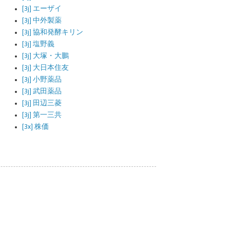
[3j] エーザイ
[3j] 中外製薬
[3j] 協和発酵キリン
[3j] 塩野義
[3j] 大塚・大鵬
[3j] 大日本住友
[3j] 小野薬品
[3j] 武田薬品
[3j] 田辺三菱
[3j] 第一三共
[3x] 株価