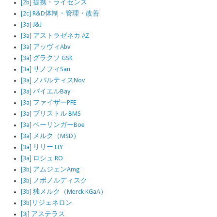
[2b] 提携・ライセンス
[2c] R&D体制・管理・改善
[3a] J&J
[3a] アストラゼネカ AZ
[3a] アッヴィAbv
[3a] グラクソ GSK
[3a] サノフィSan
[3a] ノバルティスNov
[3a] バイエルBay
[3a] ファイザーPFE
[3a] ブリストル BMS
[3a] ベーリンガーBoe
[3a] メルク（MSD）
[3a] リリー LLY
[3a] ロシュ RO
[3b] アムジェンAmg
[3b] ノボノルディスク
[3b] 独メルク（Merck KGaA）
[3b]リジェネロン
[3j] アステラス