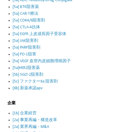
[5a] ADC: Antibody-Drug Conjugate
[5a] BTK阻害薬
[5a] CAR-T療法
[5a] CDK4/6阻害剤
[5a] CTLA-4抗体
[5a] EGFR 上皮成長因子受容体
[5a] JAK阻害剤
[5a] PARP阻害剤
[5a] PD-1阻害
[5a] VEGF 血管内皮細胞増殖因子
[5a]HER2阻害薬
[5b] SGLT-2阻害剤
[5c] ファクターXa 阻害剤
[6b] 新薬承認apv
企業
[1b] 企業経営
[2a] 事業再編・構造改革
[2a] 業界再編・M&A