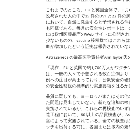
これまでのところ、EU と英国全体で、3 月8 日
投与された人の中で15 件のDVT と22
において、自然に発生すると予想される件数よりも
も同様である。毎月の安全性レポートは、CO
には欧州医薬品庁のWeb サイトに公開さ
少ないものの、vaccine 接種群ではこれ
血が増加したという証拠は報告されていな
AstraZeneca の最高医学責任者Ann Taylor
「現在、EU と英国で約1,700万人がワ
は、一般の人々で予想される数百症例より
例への注目が高まっており、公衆安全の確保に
の安全性監視の標準的な実施要領をはるか
品質に関しても、ヨーロッパまたはその他の国
た問題は見出していない。新たな追加の検
実施されているが、これらの再検査のいずれも
造工程において、60 以上の品質検査が、Ast
室によって実施されている。全ての検査は
ッチを出荷する前に、各国または域内の規