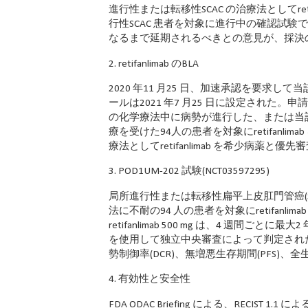
進行性または転移性SCAC の治療法としてre
行性SCAC 患者を対象に進行中の確認試験で
なるまで延期されるべきとの意見が、採決の
2. retifanlimab のBLA
2020 年11 月25 日、加速承認を要求し
ールは2021 年7 月25 日に設定され
の化学療法中に病勢が進行した、または当該
療を受けた94人の患者を対象にretifanlima
療法としてretifanlimab を希少病薬と
3. POD1UM-202 試験(NCT03597295)
局所進行性または転移性扁平上皮肛門管癌(
法に不耐の94 人の患者を対象にretifan
retifanlimab 500 mg は、4 週間ご
を使用して独立中央審査によって判定された奏
勢制御率(DCR)、無増悪生存期間(PFS)
4. 有効性と安全性
FDA ODAC Briefing による、RECIST 1