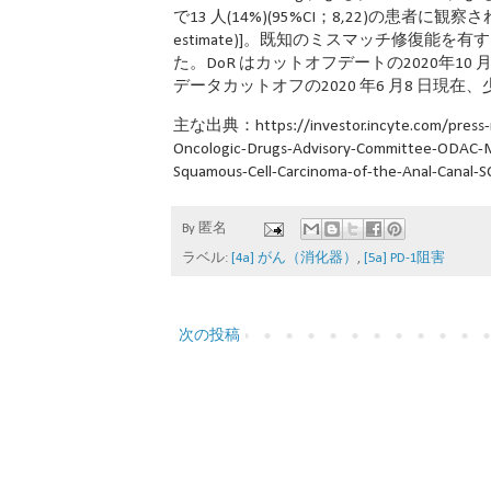
で13 人(14%)(95%CI；8,22)の患者に観察さ
estimate)]。既知のミスマッチ修復能を有する6
た。DoR はカットオフデートの2020年1
データカットオフの2020 年6 月8 日現在、少な
主な出典：https://investor.incyte.com/press-r
Oncologic-Drugs-Advisory-Committee-ODAC-Me
Squamous-Cell-Carcinoma-of-the-Anal-Canal-S
By
匿名
ラベル:
[4a] がん（消化器）
,
[5a] PD-1阻害
次の投稿