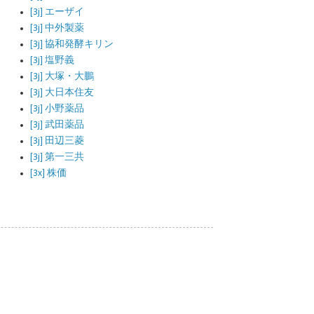
[3j] エーザイ
[3j] 中外製薬
[3j] 協和発酵キリン
[3j] 塩野義
[3j] 大塚・大鵬
[3j] 大日本住友
[3j] 小野薬品
[3j] 武田薬品
[3j] 田辺三菱
[3j] 第一三共
[3x] 株価