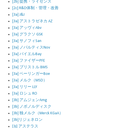
[2b] 提携・ライセンス
[2c] R&D体制・管理・改善
[3a] J&J
[3a] アストラゼネカ AZ
[3a] アッヴィAbv
[3a] グラクソ GSK
[3a] サノフィSan
[3a] ノバルティスNov
[3a] バイエルBay
[3a] ファイザーPFE
[3a] ブリストル BMS
[3a] ベーリンガーBoe
[3a] メルク（MSD）
[3a] リリー LLY
[3a] ロシュ RO
[3b] アムジェンAmg
[3b] ノボノルディスク
[3b] 独メルク（Merck KGaA）
[3b]リジェネロン
[3j] アステラス