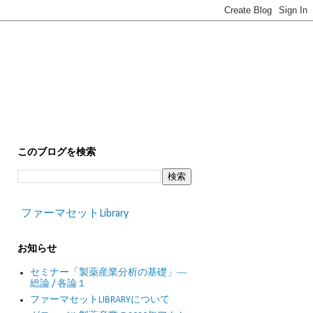
このブログを検索
ファーマセットLibrary
お知らせ
セミナー「製薬産業分析の基礎」―
総論 / 各論１
ファーマセットLIBRARYについて