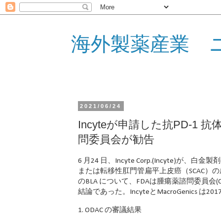
海外製薬産業 
2021/06/24
Incyteが申請した抗PD-1 抗体r
問委員会が勧告
6 月24 日、Incyte Corp.(Incy
または転移性肛門管扁平上皮癌（SCAC）の成人患
のBLA について、FDAは腫瘍薬諮問委員
結論であった。IncyteとMacroGenics 
1. ODAC の審議結果