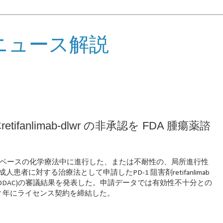
ニュース解説
etifanlimab-dlwr の非承認を FDA 腫瘍薬諮
te)が、白金製剤ベースの化学療法中に進行した、または不耐性の、局所進行性
者に対する治療法として申請したPD-1 阻害剤retifanlimab
会(ODAC)の審議結果を発表した。申請データでは有効性不十分との
は2017 年にライセンス契約を締結した。