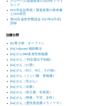
グローバル製薬産業の2020年アウト
ルック
DDS学会誌寄稿＞製薬産業の将来像
とDDS研究
第54回 薬剤学懇談会 2017年6月9日
抄録
治療分野
[4] 希少病・オーファン
[4a] Adjuvant 補助療法
[4a] がんMM多発性骨髄腫
[4a] がん（ 特定遺伝子効能）
[4a] がん（LC肺）
[4a] がん（RCC、HCC、その他）
[4a] がん（リンパ腫、骨髄腫）
[4a] がん（乳がん）
[4a] がん（全般）
[4a] がん（前立腺、生殖器）
[4a] がん（卵巣、子宮、女性）
[4a] がん（悪性黒色腫メラノーマ）