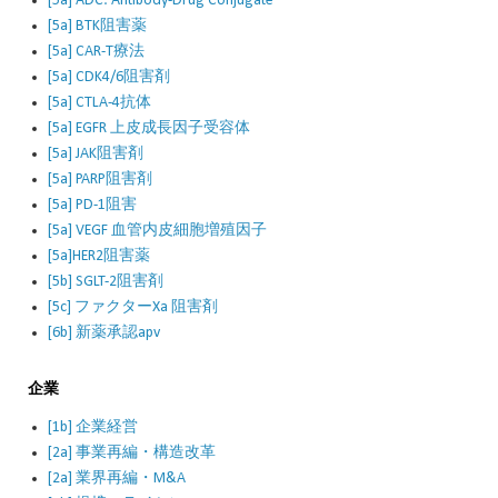
[5a] ADC: Antibody-Drug Conjugate
[5a] BTK阻害薬
[5a] CAR-T療法
[5a] CDK4/6阻害剤
[5a] CTLA-4抗体
[5a] EGFR 上皮成長因子受容体
[5a] JAK阻害剤
[5a] PARP阻害剤
[5a] PD-1阻害
[5a] VEGF 血管内皮細胞増殖因子
[5a]HER2阻害薬
[5b] SGLT-2阻害剤
[5c] ファクターXa 阻害剤
[6b] 新薬承認apv
企業
[1b] 企業経営
[2a] 事業再編・構造改革
[2a] 業界再編・M&A