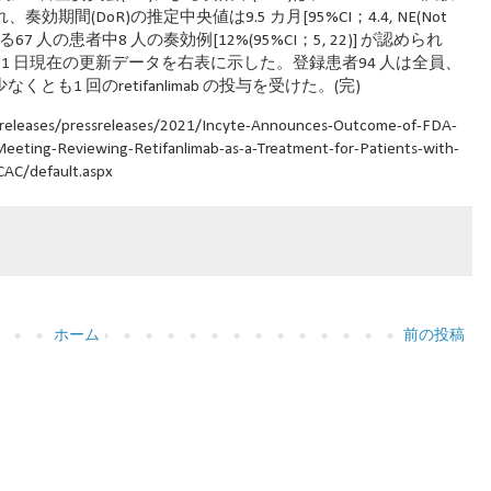
れ、奏効期間(DoR)の推定中央値は9.5 カ月[95%CI；4.4, NE(Not
7 人の患者中8 人の奏効例[12%(95%CI；5, 22)] が認められ
0 月1 日現在の更新データを右表に示した。登録患者94 人は全員、
くとも1 回のretifanlimab の投与を受けた。(完)
eleases/pressreleases/2021/Incyte-Announces-Outcome-of-FDA-
eting-Reviewing-Retifanlimab-as-a-Treatment-for-Patients-with-
CAC/default.aspx
ホーム
前の投稿