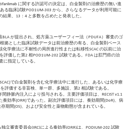
tifanlimab に関する許認可の決定は、白金製剤の治療歴の無い進
ある臨床試験POD1UM-303 から、さらなるデータが利用可能に
結果、13：4 と多数を占めたと発表した。
て当該BLA が提出され、処方薬ユーザーフィー法（PDUFA）審査のゴ
た。申請根拠とした臨床試験データは前治療歴の有る、白金製剤ベース
化学療法に不耐性の局所進行性または転移性SCAC の以前に治
b を評価した第2 相POD1UM-202 試験である。FDA は肛門癌の治
優先審査に指定している。
SCAC)で白金製剤を含む化学療法中に進行した、あるいは化学療
limab を評価する非盲検、単一群、多施設、第2 相試験である。
とに最大2 年間静脈内注入により投与される。主要評価項目は、RECIST v1.1
効率(ORR)であった。副次評価項目には、奏効期間(DoR)、病
、全生存期間(OS)、および安全性と薬物動態が含まれている。
.1 による独立審査委員会(IRC)による奏効率(ORR)は、PODIUM-202 試験