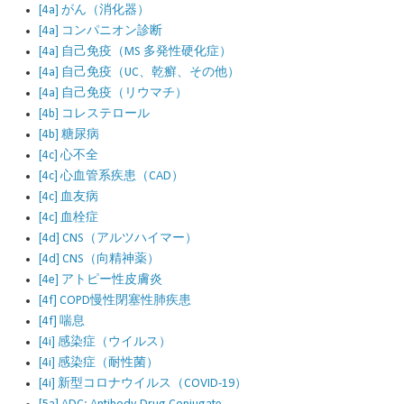
[4a] がん（消化器）
[4a] コンパニオン診断
[4a] 自己免疫（MS 多発性硬化症）
[4a] 自己免疫（UC、乾癬、その他）
[4a] 自己免疫（リウマチ）
[4b] コレステロール
[4b] 糖尿病
[4c] 心不全
[4c] 心血管系疾患（CAD）
[4c] 血友病
[4c] 血栓症
[4d] CNS（アルツハイマー）
[4d] CNS（向精神薬）
[4e] アトピー性皮膚炎
[4f] COPD慢性閉塞性肺疾患
[4f] 喘息
[4i] 感染症（ウイルス）
[4i] 感染症（耐性菌）
[4i] 新型コロナウイルス（COVID-19）