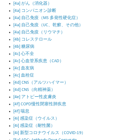
[4a] がん（消化器）
[4a] コンパニオン診断
[4a] 自己免疫（MS 多発性硬化症）
[4a] 自己免疫（UC、乾癬、その他）
[4a] 自己免疫（リウマチ）
[4b] コレステロール
[4b] 糖尿病
[4c] 心不全
[4c] 心血管系疾患（CAD）
[4c] 血友病
[4c] 血栓症
[4d] CNS（アルツハイマー）
[4d] CNS（向精神薬）
[4e] アトピー性皮膚炎
[4f] COPD慢性閉塞性肺疾患
[4f] 喘息
[4i] 感染症（ウイルス）
[4i] 感染症（耐性菌）
[4i] 新型コロナウイルス（COVID-19）