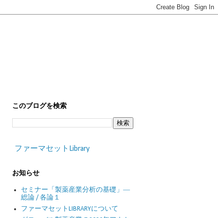
このブログを検索
ファーマセットLibrary
お知らせ
セミナー「製薬産業分析の基礎」―
総論 / 各論１
ファーマセットLIBRARYについて