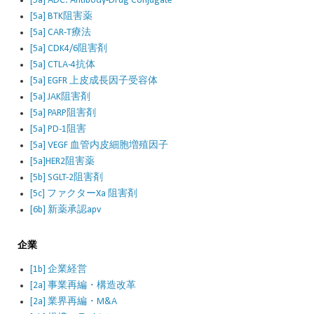
[5a] ADC: Antibody-Drug Conjugate
[5a] BTK阻害薬
[5a] CAR-T療法
[5a] CDK4/6阻害剤
[5a] CTLA-4抗体
[5a] EGFR 上皮成長因子受容体
[5a] JAK阻害剤
[5a] PARP阻害剤
[5a] PD-1阻害
[5a] VEGF 血管内皮細胞増殖因子
[5a]HER2阻害薬
[5b] SGLT-2阻害剤
[5c] ファクターXa 阻害剤
[6b] 新薬承認apv
企業
[1b] 企業経営
[2a] 事業再編・構造改革
[2a] 業界再編・M&A