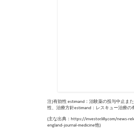
注)有効性 estimand：治験薬の投与
性、治療方針estimand：レスキュー治療
(主な出典：https://investor.lilly.com/news-releas
england-journal-medicine他)