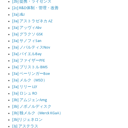
[2b] 提携・ライセンス
[2c] R&D体制・管理・改善
[3a] J&J
[3a] アストラゼネカ AZ
[3a] アッヴィAbv
[3a] グラクソ GSK
[3a] サノフィSan
[3a] ノバルティスNov
[3a] バイエルBay
[3a] ファイザーPFE
[3a] ブリストル BMS
[3a] ベーリンガーBoe
[3a] メルク（MSD）
[3a] リリー LLY
[3a] ロシュ RO
[3b] アムジェンAmg
[3b] ノボノルディスク
[3b] 独メルク（Merck KGaA）
[3b]リジェネロン
[3j] アステラス