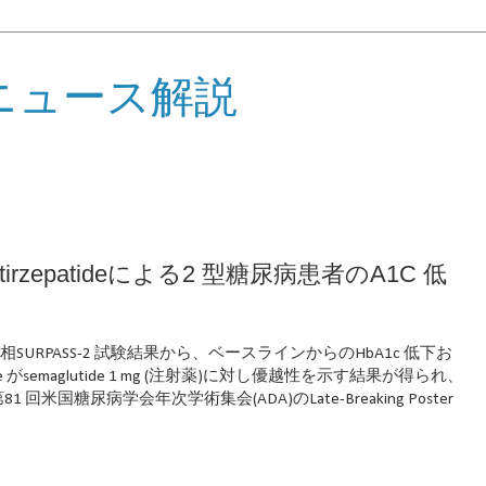
ニュース解説
トtirzepatideによる2 型糖尿病患者のA1C 低
、40 週の第3 相SURPASS-2 試験結果から、ベースラインからのHbA1c 低下お
 がsemaglutide 1 mg (注射薬)に対し優越性を示す結果が得られ、
米国糖尿病学会年次学術集会(ADA)のLate-Breaking Poster