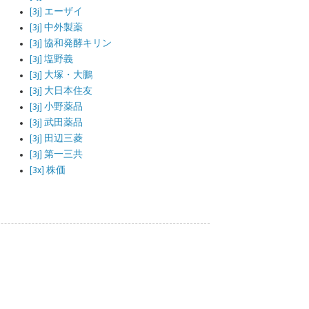
[3j] エーザイ
[3j] 中外製薬
[3j] 協和発酵キリン
[3j] 塩野義
[3j] 大塚・大鵬
[3j] 大日本住友
[3j] 小野薬品
[3j] 武田薬品
[3j] 田辺三菱
[3j] 第一三共
[3x] 株価