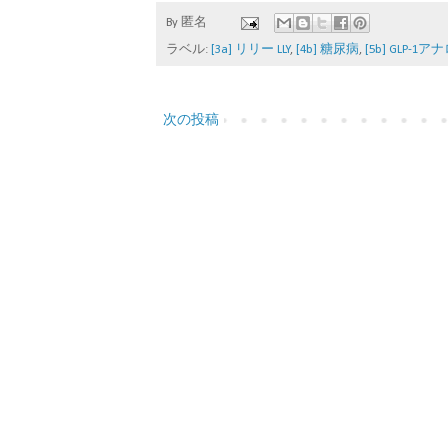
By
匿名
ラベル:
[3a] リリー LLY
,
[4b] 糖尿病
,
[5b] GLP-1ア
次の投稿