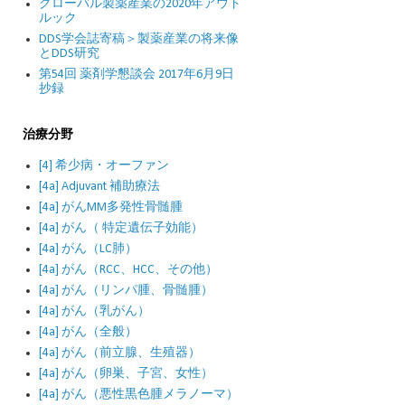
グローバル製薬産業の2020年アウト
ルック
DDS学会誌寄稿＞製薬産業の将来像
とDDS研究
第54回 薬剤学懇談会 2017年6月9日
抄録
治療分野
[4] 希少病・オーファン
[4a] Adjuvant 補助療法
[4a] がんMM多発性骨髄腫
[4a] がん（ 特定遺伝子効能）
[4a] がん（LC肺）
[4a] がん（RCC、HCC、その他）
[4a] がん（リンパ腫、骨髄腫）
[4a] がん（乳がん）
[4a] がん（全般）
[4a] がん（前立腺、生殖器）
[4a] がん（卵巣、子宮、女性）
[4a] がん（悪性黒色腫メラノーマ）