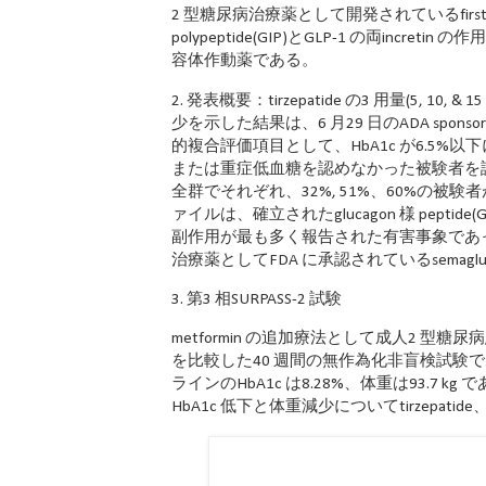
2 型糖尿病治療薬として開発されているfirst-in-
polypeptide(GIP)とGLP-1 の両incr
容体作動薬である。
2. 発表概要：tirzepatide の3 用量(5, 10
少を示した結果は、6 月29 日のADA sp
的複合評価項目として、HbA1c が6.5%以
または重症低血糖を認めなかった被験者を評価した。sem
全群でそれぞれ、32%, 51%、60%の被験者
ァイルは、確立されたglucagon 様 pep
副作用が最も多く報告された有害事象であった。 se
治療薬としてFDA に承認されているsemagl
3. 第3 相SURPASS-2 試験
metformin の追加療法として成人2 型糖尿病患
を比較した40 週間の無作為化非盲検試験であ
ラインのHbA1c は8.28%、体重は93.7 
HbA1c 低下と体重減少についてtirzepatid