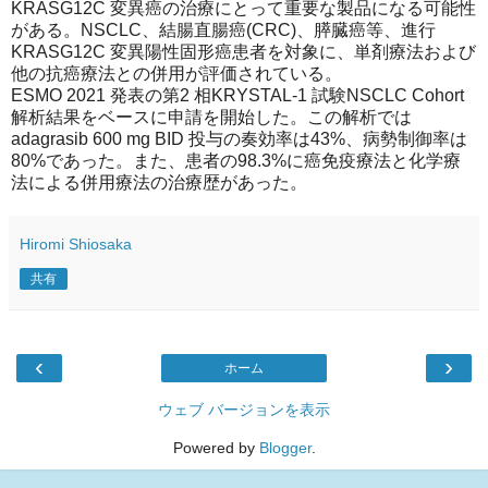
KRASG12C 変異癌の治療にとって重要な製品になる可能性
がある。NSCLC、結腸直腸癌(CRC)、膵臓癌等、進行
KRASG12C 変異陽性固形癌患者を対象に、単剤療法および
他の抗癌療法との併用が評価されている。
ESMO 2021 発表の第2 相KRYSTAL-1 試験NSCLC Cohort
解析結果をベースに申請を開始した。この解析では
adagrasib 600 mg BID 投与の奏効率は43%、病勢制御率は
80%であった。また、患者の98.3%に癌免疫療法と化学療
法による併用療法の治療歴があった。
Hiromi Shiosaka
共有
‹
›
ホーム
ウェブ バージョンを表示
Powered by
Blogger
.