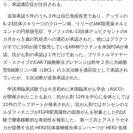
り、承認適応症が注目される。
　追加承認５件のうち３件は自己免疫疾患であり、アッヴィの
IL-23抗体スキリージのクローン病、リリーのJAK阻害薬オルミ
エントの円形脱毛症、サノフィのIL-13抗体デュピクセントの6
カ月から５歳の乳幼児への適応が承認された。他にはグラクソ
がすでに100か国で販売しているMMRワクチンを米国FDAが承
認、抗がん剤の承認は１件だけであった。ブリストルマイヤー
ズ・スクイブのCAR-T細胞療法ブレヤンジは昨年２月に大細胞
型B細胞リンパ腫（LBCL）の３次治療を適応症として承認され
ていたが、２次治療が追加承認された。
　申請用臨床試験では６月初めに米国臨床がん学会（ASCO）
が開催されたこともあり、抗がん剤 12件を中心に全体としては 
21件のアップデートが発表された。抗がん剤ではヤンセンのエ
ルダフィチニブがFGFR変異陽性の固形がんを対象としたP2試
験で腫瘍横断的な有効性を報告した。 第一三共とアストラゼネ
カが提携する抗 HER2抗体薬物複合体エンハーツが HER2 低発