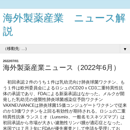
海外製薬産業 ニュース解
説
▼
2022/07/01
海外製薬産業ニュース（2022年6月）
　初回承認２件のうち１件は乳幼児向け肺炎球菌ワクチン、も
う１件は欧州委員会によるロシュのCD20ｘCD3二重特異性抗
体の承認であり、FDAによる新薬承認はなかった。
メルクが開
発した乳幼児の侵襲性肺炎球菌感染症予防ワクチン 
VAXNEUVANCEは肺炎球菌15価コンジュゲートワクチンで従来
のか13価ワクチンを上回る有効性が期待される。ロシュの二重
特異性抗体 ランスミオ（Lunsmio、一般名モスネツズマブ）は
初回承認から市場が大きい濾胞性リンパ腫が適応症となった。
米国では７月上旬にFDAが優先審査として申請を受理してお