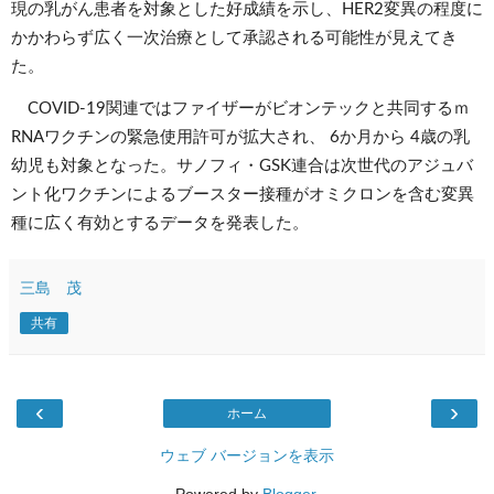
現の乳がん患者を対象とした好成績を示し、HER2変異の程度に
かかわらず広く一次治療として承認される可能性が見えてき
た。
　COVID-19関連ではファイザーがビオンテックと共同するｍ
RNAワクチンの緊急使用許可が拡大され、 6か月から 4歳の乳
幼児も対象となった。サノフィ・GSK連合は次世代のアジュバ
ント化ワクチンによるブースター接種がオミクロンを含む変異
種に広く有効とするデータを発表した。
三島 茂
共有
‹
›
ホーム
ウェブ バージョンを表示
Powered by
Blogger
.