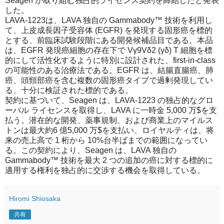
Seagen が取り組む独占的ライセンス契約を締結したと発表
した。
LAVA-1223は、LAVA 独自の Gammabody™ 技術を利用し
て、上皮成長因子受容体 (EGFR) を発現する固形癌を標的
とする、前臨床試験段階にある開発候補品目である。本品
は、EGFR 発現癌細胞の存在下で Vγ9Vδ2 (γδ) T 細胞を標
的にして活性化するように特別に設計された、first-in-class
の可能性のある治療法である。EGFR は、結腸直腸癌、肺
癌、頭頸部癌を含む複数の固形癌タイプで過剰発現してい
る、十分に検証された標的である。
契約に基づいて、Seagen は、LAVA-1223 の独占的なグロ
ーバル ライセンスを取得し、LAVA に一時金 5,000 万$を支
払う。潜在的な開発、薬事規制、および商業上のマイルス
トンは最大約6 億5,000 万$を支払い、ロイヤルティは、将
来の売上高で 1 桁から 10%台半ばまでの範囲になってい
る。この契約により、Seagen は、LAVA 独自の
Gammabody™ 技術を最大 2 つの追加の癌に対する標的に
適用する権利を独占的に交渉する機会を取得している。
Hiromi Shiosaka
共有