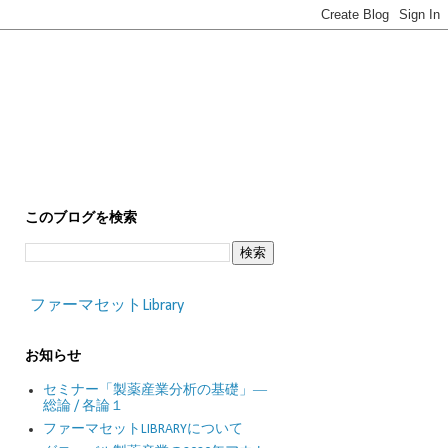
このブログを検索
ファーマセットLibrary
お知らせ
セミナー「製薬産業分析の基礎」―
総論 / 各論１
ファーマセットLIBRARYについて