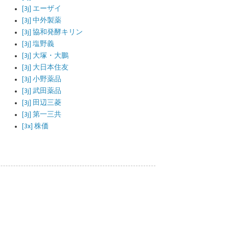
[3j] エーザイ
[3j] 中外製薬
[3j] 協和発酵キリン
[3j] 塩野義
[3j] 大塚・大鵬
[3j] 大日本住友
[3j] 小野薬品
[3j] 武田薬品
[3j] 田辺三菱
[3j] 第一三共
[3x] 株価