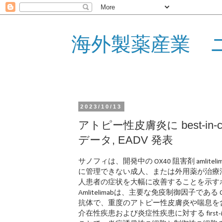
海外製薬産業 
2023/10/13
アトピー性皮膚炎に best-in-cl
データ, EADV 発表
サノフィは、開発中の OX40 阻害剤 amlitel
に管理できない成人、または外用薬が治療
人患者の症状を大幅に改善することを示す
Amlitelimabは、主要な免疫制御因子である
抗体で、重度のアトピー性皮膚炎や喘息を
介在性疾患および炎症性疾患に対する first-in