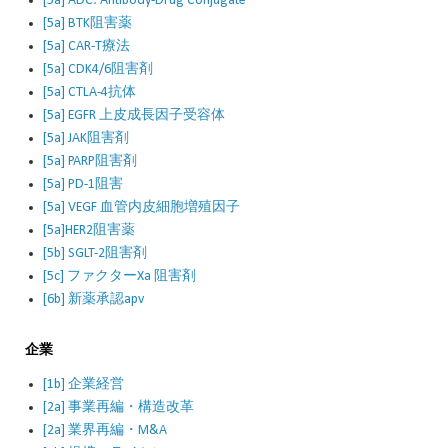
[5a] ADC: Antibody-Drug Conjugate
[5a] BTK阻害薬
[5a] CAR-T療法
[5a] CDK4/6阻害剤
[5a] CTLA-4抗体
[5a] EGFR 上皮成長因子受容体
[5a] JAK阻害剤
[5a] PARP阻害剤
[5a] PD-1阻害
[5a] VEGF 血管内皮細胞増殖因子
[5a]HER2阻害薬
[5b] SGLT-2阻害剤
[5c] ファクターXa 阻害剤
[6b] 新薬承認apv
企業
[1b] 企業経営
[2a] 事業再編・構造改革
[2a] 業界再編・M&A