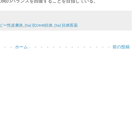
細胞の間のバランスを回復することを目指している。
アトピー性皮膚炎
,
[5a] 抗OX40抗体
,
[5a] 抗体医薬
ホーム
前の投稿