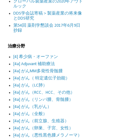
グローバル製薬産業の2020年アウト
ルック
DDS学会誌寄稿＞製薬産業の将来像
とDDS研究
第54回 薬剤学懇談会 2017年6月9日
抄録
治療分野
[4] 希少病・オーファン
[4a] Adjuvant 補助療法
[4a] がんMM多発性骨髄腫
[4a] がん（ 特定遺伝子効能）
[4a] がん（LC肺）
[4a] がん（RCC、HCC、その他）
[4a] がん（リンパ腫、骨髄腫）
[4a] がん（乳がん）
[4a] がん（全般）
[4a] がん（前立腺、生殖器）
[4a] がん（卵巣、子宮、女性）
[4a] がん（悪性黒色腫メラノーマ）