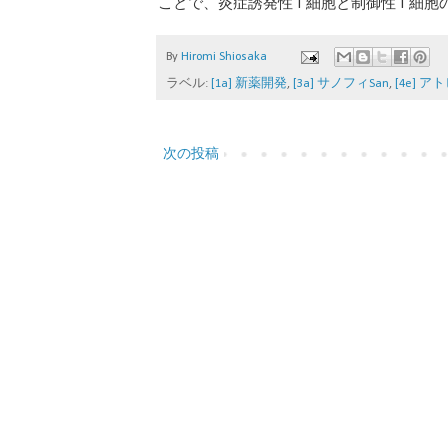
ことで、炎症誘発性 T 細胞と制御性 T 
By
Hiromi Shiosaka
ラベル:
[1a] 新薬開発
,
[3a] サノフィSan
,
[4e] 
次の投稿