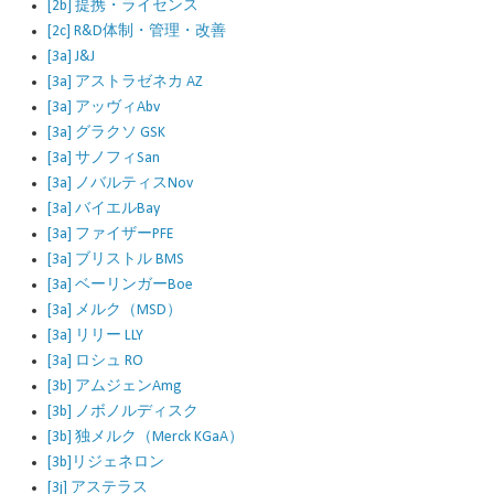
[2b] 提携・ライセンス
[2c] R&D体制・管理・改善
[3a] J&J
[3a] アストラゼネカ AZ
[3a] アッヴィAbv
[3a] グラクソ GSK
[3a] サノフィSan
[3a] ノバルティスNov
[3a] バイエルBay
[3a] ファイザーPFE
[3a] ブリストル BMS
[3a] ベーリンガーBoe
[3a] メルク（MSD）
[3a] リリー LLY
[3a] ロシュ RO
[3b] アムジェンAmg
[3b] ノボノルディスク
[3b] 独メルク（Merck KGaA）
[3b]リジェネロン
[3j] アステラス