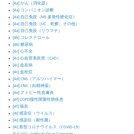
[4a] がん（消化器）
[4a] コンパニオン診断
[4a] 自己免疫（MS 多発性硬化症）
[4a] 自己免疫（UC、乾癬、その他）
[4a] 自己免疫（リウマチ）
[4b] コレステロール
[4b] 糖尿病
[4c] 心不全
[4c] 心血管系疾患（CAD）
[4c] 血友病
[4c] 血栓症
[4d] CNS（アルツハイマー）
[4d] CNS（向精神薬）
[4e] アトピー性皮膚炎
[4f] COPD慢性閉塞性肺疾患
[4f] 喘息
[4i] 感染症（ウイルス）
[4i] 感染症（耐性菌）
[4i] 新型コロナウイルス（COVID-19）