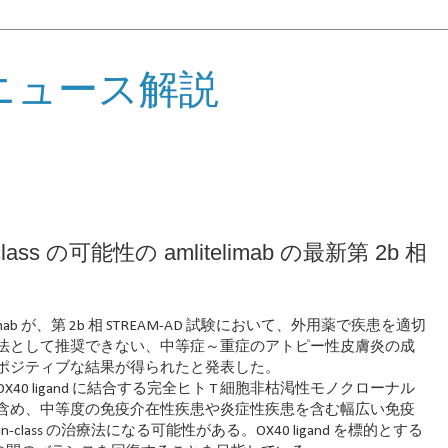
ニュース解説
ass の可能性の amlitelimab の最新第 2b 相
imab が、第 2b 相 STREAM-AD 試験において、外用薬で疾患を適切
法として推奨できない、中等症～重症のアトピー性皮膚炎の成
ポジティブな結果が得られたと発表した。
 OX40 ligand に結合する完全ヒト T 細胞非枯渇性モノクローナル
含め、中等度の免疫介在性疾患や炎症性疾患を含む幅広い免疫
-class の治療法になる可能性がある。OX40 ligand を標的とする