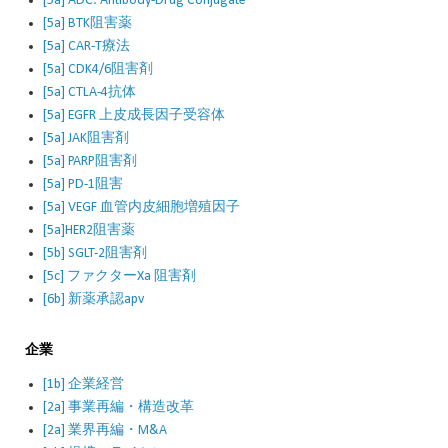
[5a] ADC: Antibody-Drug Conjugate
[5a] BTK阻害薬
[5a] CAR-T療法
[5a] CDK4/6阻害剤
[5a] CTLA-4抗体
[5a] EGFR 上皮成長因子受容体
[5a] JAK阻害剤
[5a] PARP阻害剤
[5a] PD-1阻害
[5a] VEGF 血管内皮細胞増殖因子
[5a]HER2阻害薬
[5b] SGLT-2阻害剤
[5c] ファクターXa 阻害剤
[6b] 新薬承認apv
企業
[1b] 企業経営
[2a] 事業再編・構造改革
[2a] 業界再編・M&A