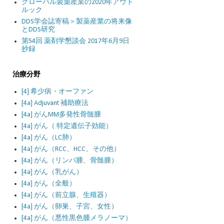
グローバル製薬産業の2020年アウト
ルック
DDS学会誌寄稿＞製薬産業の将来像
とDDS研究
第54回 薬剤学懇談会 2017年6月9日
抄録
治療分野
[4] 希少病・オーファン
[4a] Adjuvant 補助療法
[4a] がんMM多発性骨髄腫
[4a] がん（ 特定遺伝子効能）
[4a] がん（LC肺）
[4a] がん（RCC、HCC、その他）
[4a] がん（リンパ腫、骨髄腫）
[4a] がん（乳がん）
[4a] がん（全般）
[4a] がん（前立腺、生殖器）
[4a] がん（卵巣、子宮、女性）
[4a] がん（悪性黒色腫メラノーマ）