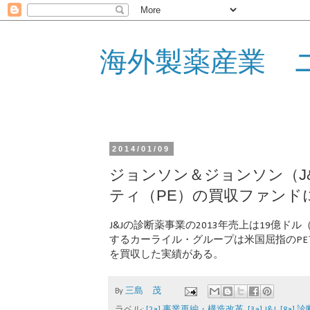
海外製薬産業 
2014/01/09
ジョンソン＆ジョンソン（J
ティ（PE）の買収ファンド
J&Jの診断薬事業の2013年売上は19億ドル
するカーライル・グループは米国屈指のP
を買収した実績がある。
By
三島 茂
ラベル:
[2a] 事業再編・構造改革
,
[3a] J&J
,
[8a] 