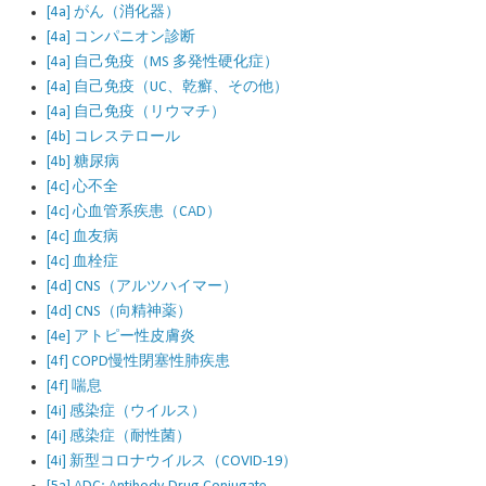
[4a] がん（消化器）
[4a] コンパニオン診断
[4a] 自己免疫（MS 多発性硬化症）
[4a] 自己免疫（UC、乾癬、その他）
[4a] 自己免疫（リウマチ）
[4b] コレステロール
[4b] 糖尿病
[4c] 心不全
[4c] 心血管系疾患（CAD）
[4c] 血友病
[4c] 血栓症
[4d] CNS（アルツハイマー）
[4d] CNS（向精神薬）
[4e] アトピー性皮膚炎
[4f] COPD慢性閉塞性肺疾患
[4f] 喘息
[4i] 感染症（ウイルス）
[4i] 感染症（耐性菌）
[4i] 新型コロナウイルス（COVID-19）