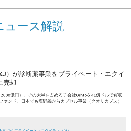
ニュース解説
&J）が診断薬事業をプライベート・エクイ
に売却
（2000億円）。その大半を占める子会社Orhtoを41億ドルで買収
Eファンド。日本でも塩野義からカプセル事業（クオリカプス）
診断薬
,
[9c] プライベート・エクイティ（PE）