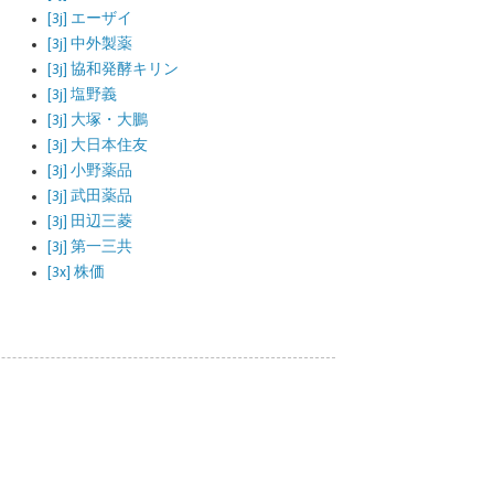
[3j] エーザイ
[3j] 中外製薬
[3j] 協和発酵キリン
[3j] 塩野義
[3j] 大塚・大鵬
[3j] 大日本住友
[3j] 小野薬品
[3j] 武田薬品
[3j] 田辺三菱
[3j] 第一三共
[3x] 株価