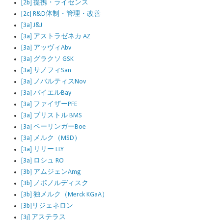
[2b] 提携・ライセンス
[2c] R&D体制・管理・改善
[3a] J&J
[3a] アストラゼネカ AZ
[3a] アッヴィAbv
[3a] グラクソ GSK
[3a] サノフィSan
[3a] ノバルティスNov
[3a] バイエルBay
[3a] ファイザーPFE
[3a] ブリストル BMS
[3a] ベーリンガーBoe
[3a] メルク（MSD）
[3a] リリー LLY
[3a] ロシュ RO
[3b] アムジェンAmg
[3b] ノボノルディスク
[3b] 独メルク（Merck KGaA）
[3b]リジェネロン
[3j] アステラス