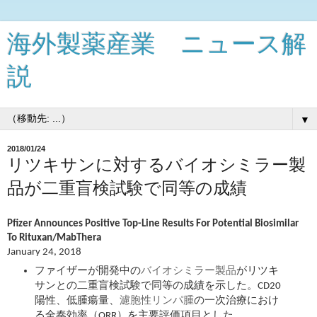
海外製薬産業 ニュース解
説
▼
2018/01/24
リツキサンに対するバイオシミラー製
品が二重盲検試験で同等の成績
Pfizer Announces Positive Top-Line Results For Potential Biosimilar
To Rituxan/MabThera
January 24, 2018
ファイザーが開発中の
バイオシミラー製品
がリツキ
サンとの二重盲検試験で同等の成績を示した。CD20
陽性、低腫瘍量、
濾胞性リンパ腫
の一次治療におけ
る全奏効率（ORR）を主要評価項目とした。