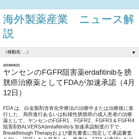
海外製薬産業 ニュース解
説
▼
2019/04/21
ヤンセンのFGFR阻害薬erdafitinibを膀
胱癌治療薬としてFDAが加速承認（4月
12日）
FDA は、白金製剤含有化学療法の治療中または治療後に進
行した、局所進行あるいは転移性膀胱癌の成人患者の治療
薬として、ヤンセンのFGFR1、FGFR2、FGFR3 & FGFR4
阻害剤BALVERSA(erdafitinib)を加速承認制度の下で、
Breakthrough Therapyおよび優先審査に指定して承認審査