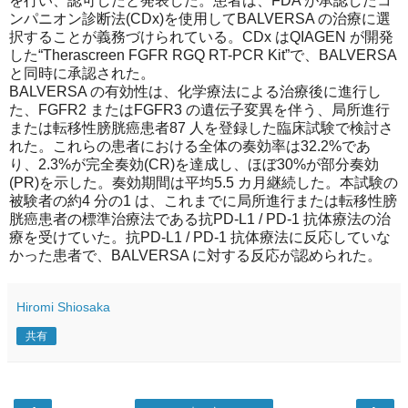
を行い、認可したと発表した。患者は、FDA が承認したコ
ンパニオン診断法(CDx)を使用してBALVERSA の治療に選
択することが義務づけられている。CDx はQIAGEN が開発
した“Therascreen FGFR RGQ RT-PCR Kit”で、BALVERSA
と同時に承認された。
BALVERSA の有効性は、化学療法による治療後に進行し
た、FGFR2 またはFGFR3 の遺伝子変異を伴う、局所進行
または転移性膀胱癌患者87 人を登録した臨床試験で検討さ
れた。これらの患者における全体の奏効率は32.2%であ
り、2.3%が完全奏効(CR)を達成し、ほぼ30%が部分奏効
(PR)を示した。奏効期間は平均5.5 カ月継続した。本試験の
被験者の約4 分の1 は、これまでに局所進行または転移性膀
胱癌患者の標準治療法である抗PD-L1 / PD-1 抗体療法の治
療を受けていた。抗PD-L1 / PD-1 抗体療法に反応していな
かった患者で、BALVERSA に対する反応が認められた。
Hiromi Shiosaka
共有