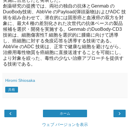
実施に合意したと発表した。
創薬研究の提携では、両社の独自の抗体とGenmab の
DuoBody技術、AbbVie のPayload(弾頭薬物)およびADC 技
術を組み合わせて、潜在的には固形癌と血液癌の双方を対
象に、最大4 種の差別化された次世代の抗体ベースの製品
候補を選択・開発を実施する。Genmab のDuoBody-CD3
技術は、細胞傷害性T 細胞を選択的に腫瘍に向けて誘導
し、癌細胞に対する免疫応答を誘導する技術である。
AbbVie のADC 技術は、正常で健康な細胞を避けながら、
治療用毒性物質を癌細胞に直接送達することを可能にし、
より対象を絞った、毒性の少ない治療アプローチを提供す
る技術である。
Hiromi Shiosaka
共有
‹
›
ホーム
ウェブ バージョンを表示