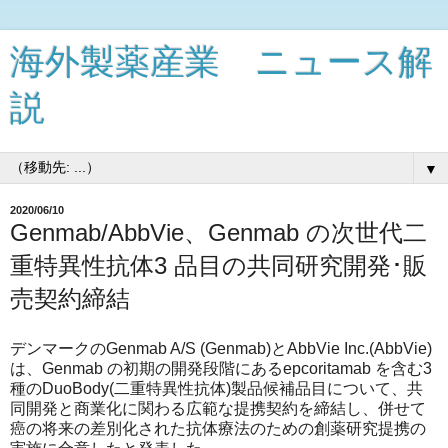
海外製薬産業 ニュース解
説
▼
2020/06/10
Genmab/AbbVie、Genmab の次世代二
重特異性抗体3 品目の共同研究開発･販
売契約締結
デンマークのGenmab A/S (Genmab)とAbbVie Inc.(AbbVie)
は、Genmab の初期の開発段階にあるepcoritamab を含む3
種のDuoBody(二重特異性抗体)製品候補品目について、共
同開発と商業化に関わる広範な提携契約を締結し、併せて
癌の将来の差別化された抗体療法のための創薬研究提携の