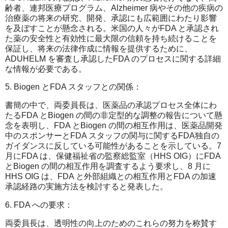
齢者、連邦医療プログラム、Alzheimer 病やその他の疾病の
治療薬の将来の研究、開発、承認にも広範囲にわたり影響
を及ぼすことが懸念される。米国の人々がFDA と承認され
た薬の安全性と有効性に最大限の信頼を持ち続けることを
保証し、将来の法律作成に情報を提供するために、
ADUHELM を審査し承認したFDA のプロセスに関する詳細
な情報が必要である。
5. Biogen とFDA スタッフとの関係：
書簡の中で、両委員長は、医薬品の承認プロセス全体にわ
たるFDA とBiogen の間の非定型的な調整の報告について懸
念を表明し、FDA とBiogen の間の相互作用は、医薬品開発
中のスポンサーとFDA スタッフの関与に関するFDA独自の
ガイダンスに反している可能性があることを示している。7
月にFDA は、保健福祉省の監察総監室（HHS OIG）にFDA
とBiogen の間の相互作用を調査するよう要求し、8 月に
HHS OIG は、FDA と外部組織との相互作用とFDA の加速
承認経路の実施方法を検討すると発表した。
6. FDA への要求：
両委員長は、透明性の向上のためのこれらの努力を称賛す