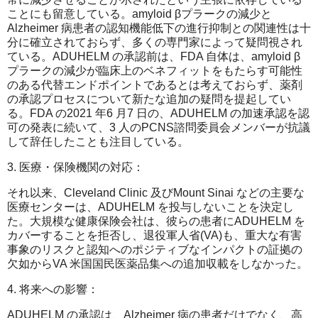
ことにも留意している。amyloid βプラークの減少と
Alzheimer 病患者の認知機能低下の進行抑制との関連性は十
分に確立されておらず、多くの専門家によって疑問視され
ている。ADUHELM の承認前は、FDA 自体は、amyloid β
プラークの減少が臨床上のベネフィットをもたらす可能性
のある代替エンドポイントであるとは考えておらず、薬剤
の承認プロセスについて新たな追加の疑問を提起してい
る。FDA の2021 年6 月7 日の、ADUHELM の加速承認を認
可の発表に続いて、3 人のPCNS諮問委員会メンバーが抗議
して辞任したことも注目している。
3. 医療・保険機関の対応：
それ以来、Cleveland Clinic 及びMount Sinai などの主要な
医療センターは、ADUHELM を投与しないことを決定し
た。大規模な健康保険会社は、彼らの患者にADUHELM を
カバーすることを拒否し、退役軍人省(VA)も、重大な有害
事象のリスクと認知へのポジティブなインパクトの証拠の
欠如からVA 米国国民医薬品集への追加収載をしなかった。
4. 将来への影響：
ADUHELM の承認は、Alzheimer 病の患者だけでなく、高