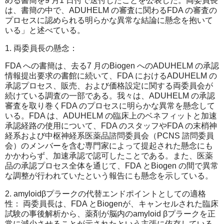
める書簡を9 月1 日付で送付したことを公表した。両委員長
は、書簡の中で、ADUHELM の審査に関わるFDA の審査の
プロセスに認められる明らかな異常な結論に懸念を抱いて
いる」と述べている。
1. 両委員長の懸念：
FDA への書簡は、去る7 月のBiogen へのADUHELM の承認
情報提出要求の書館に続いて、FDA におけるADUHELM の
承認プロセス、販売、および価格設定に関する両委員会が
続けている調査の一部である。我々は、ADUHELM の承認
審査を取り巻くFDA のプロセスに明らかな異常を懸念して
いる。FDA は、ADUHELM の臨床上のベネフィットと加速
承認経路の使用について、FDA のスタッフやFDA の末梢神
経系および中枢神経系医薬品諮問委員会（PCNS 諮問委員
会）のメンバーを含む専門家によって提起された懸念にも
かかわらず、加速承認で認可したことである。また、医薬
品の承認プロセス全体を通じて、FDA とBiogen の間で異常
な調整が行われていたという報告にも懸念を示している。
2. amyloidβプラークの代替エンドポイントとしての適格
性： 両委員長は、FDA とBiogenが、キャンセルされた臨床
試験の事後解析から、薬剤が脳内のamyloid βプラークを正
常に減少させることが示されたという主張に依存している