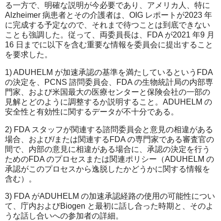
る一方で、明確な説明が今必要であり、アメリカ人、特に
Alzheimer 病患者とその介護者は、OIG レポートが2023 年
に完成する予定なので、それまで待つことは到底できない
ことも強調した。従って、両委員長は、FDA が2021 年9 月
16 日までに以下を含む重要な情報を委員会に提出すること
を要求した。
1) ADUHELM が加速承認の基準を満たしているというFDA
の決定を、PCNS 諮問委員会、FDA の生物統計局の内部専
門家、および米国最大の医療センターと保険会社の一部の
見解とどのように調整するか説明すること。ADUHELM の
安全性と有効性に関するデータが不十分である。
2) FDA スタッフが関連する諮問委員会と意見の相違がある
場合、および/または関連するFDA の専門家である審査官の
間で、内部の意見に相違がある場合に、承認の決定を行う
ためのFDA のプロセスまたは関連ポリシー（ADUHELM の
承認がこのプロセスから逸脱したかどうかに関する情報を
含む）。
3) FDA がADUHELM の加速承認経路の使用の可能性につい
て、庁内およびBiogen と最初に話し合った時期と、そのよ
うな話し合いへの参加者の詳細。