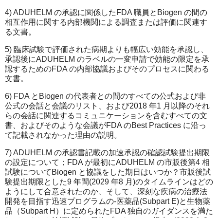
4) ADUHELM の承認に関係したFDA 職員とBiogen の間の
相互作用に関する内部機関による調査または評価に関連す
る文書。
5) 臨床試験で評価された病期よりも幅広い効能を承認し、
承認後にADUHELM のラベルの一変申請で効能の限定を承
認するためのFDA の内部協議およびそのプロセスに関わる
文書。
6) FDA とBiogen の代表者との間のすべての公式および非
公式の会話と会議のリスト、および2018 年1 月以降のそれ
らの会話に関連するコミュニケーションを含むすべての文
書、およびそのような会議がFDA のBest Practices に沿っ
て記載されなかった理由の説明。
7) ADUHELM の承認書記載の加速承認の確認試験提出期限
の設定について；FDA が最初にADUHELM の市販後第4 相
試験についてBiogen と協議をした期日はいつか？市販後試
験提出期限とした9 年間(2029 年8 月)のタイムラインはどの
ようにして合意されたのか、そして、深刻な疾病の治療法
開発を目指す迅速プログラムの-医薬品(Subpart E)と生物薬
品（Subpart H）に定められたFDA 独自のガイダンスを満た