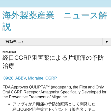
海外製薬産業 ニュース解
説
▼
2021/09/28
経口CGRP阻害薬による片頭痛の予防
治療
09/28
,
ABBV
,
Migraine
,
CGRP
FDA Approves QULIPTA™ (atogepant), the First and Only
Oral CGRP Receptor Antagonist Specifically Developed for
the Preventive Treatment of Migraine
アッヴィが片頭痛の予防治療薬として開発した
経口CGRP阻害薬アトゲパント（販売名：キュ