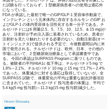
承認をした。チルゼパチド は、膵炎の既往患者を対象にし
た試験を行っておらず、1 型糖尿病患者への使用は適応外
になっている。
FDA が承認した最初で唯一のGIP/GLP-1 受容体作動薬で、
インクレチン という元来体内に存在するホルモン のGIP お
よびGLP-1 の体内受容体を活性化する単一分子である。チ
ルゼパチドには6 用量(2.5、5、7.5、10、12.5、& 15 mg)が
あり、注射針が予め注入器に装着されているため、患者が
注射針を見たり触れたりする必要のない、自動注射器(オー
トインジェクタ)で提供される予定で、今後数週間以内に米
国で発売される。チルゼパチドは、欧州、日本、その他の
市場において、2 型糖尿病治療薬として承認審査中であ
る。 今回の承認はSURPASS Program に基づくものであ
る。被験者の平均HbA1c 低下率は、チルゼパチド5 mg で
1.8%～2.1%、チルゼパチド 10 mg と15 mg で1.7%～2.4%
であった。体重減少に対する適応は取得していないが、全
SURPASS 試験で、体重変化の平均は重要な副次評価項目
に含まれていた。チルゼパチド 投与患者の体重は、平均で
5.4 kg(5 mg 投与群)～11.3 kg(15 mg 投与群)減少した。
Hiromi Shiosaka