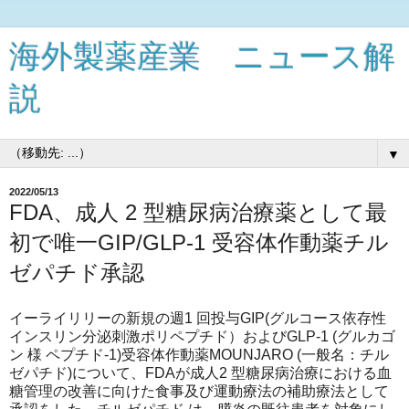
海外製薬産業 ニュース解
説
▼
2022/05/13
FDA、成人 2 型糖尿病治療薬として最
初で唯一GIP/GLP-1 受容体作動薬チル
ゼパチド承認
イーライリリーの新規の週1 回投与GIP(グルコース依存性
インスリン分泌刺激ポリペプチド）およびGLP-1 (グルカゴ
ン 様 ペプチド-1)受容体作動薬MOUNJARO (一般名：チル
ゼパチド)について、FDAが成人2 型糖尿病治療における血
糖管理の改善に向けた食事及び運動療法の補助療法として