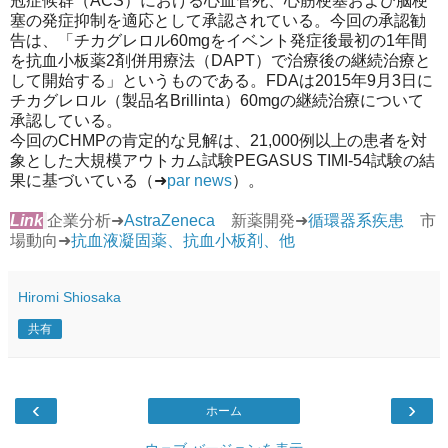
冠症候群（ACS）における心血管死、心筋梗塞および脳梗
塞の発症抑制を適応として承認されている。今回の承認勧
告は、「チカグレロル60mgをイベント発症後最初の1年間
を抗血小板薬2剤併用療法（DAPT）で治療後の継続治療と
して開始する」というものである。FDAは2015年9月3日に
チカグレロル（製品名Brillinta）60mgの継続治療について
承認している。
今回のCHMPの肯定的な見解は、21,000例以上の患者を対
象とした大規模アウトカム試験PEGASUS TIMI-54試験の結
果に基づいている（➜
par news
）。
Link
企業分析➜
AstraZeneca
新薬開発➜
循環器系疾患
市
場動向➜
抗血液凝固薬、抗血小板剤、他
Hiromi Shiosaka
共有
‹
›
ホーム