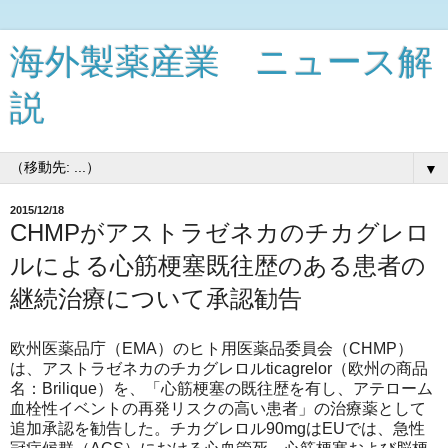
海外製薬産業 ニュース解
説
▼
2015/12/18
CHMPがアストラゼネカのチカグレロ
ルによる心筋梗塞既往歴のある患者の
継続治療について承認勧告
欧州医薬品庁（EMA）のヒト用医薬品委員会（CHMP）
は、アストラゼネカのチカグレロルticagrelor（欧州の商品
名：Brilique）を、「心筋梗塞の既往歴を有し、アテローム
血栓性イベントの再発リスクの高い患者」の治療薬として
追加承認を勧告した。チカグレロル90mgはEUでは、急性