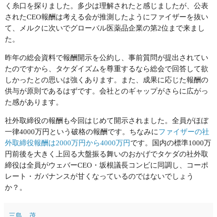
く糸口を探りました。多少は理解されたと感じましたが、公表
されたCEO報酬は考える会が推測したようにファイザーを抜い
て、メルクに次いでグローバル医薬品企業の第2位まで来まし
た。
昨年の総会資料で報酬開示を公約し、事前質問が提出されてい
たのですから、タケダイズムを尊重するなら総会で回答して欲
しかったとの思いは強くあります。また、成果に応じた報酬の
供与が原則であるはずです。会社とのギャップがさらに広がっ
た感があります。
社外取締役の報酬も今回はじめて開示されました。全員がほぼ
一律4000万円という破格の報酬です。ちなみに
ファイザーの社
外取締役報酬は2000万円から4000万円
です。国内の標準1000万
円前後を大きく上回る大盤振る舞いのおかげでタケダの社外取
締役は全員がウェバーCEO・坂根議長コンビに同調し、コーポ
レート・ガバナンスが甘くなっているのではないでしょう
か？。
三島 茂