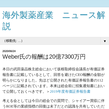
海外製薬産業 ニュース解
説
▼
2020/06/24
Weber氏の報酬は20億7300万円
本日の武田薬品株主総会において坂根取締役会議長が有価証券
報告書に記載しているとして、回答を避けたCEO報酬の金額が
明らかになりました。先ほど公開された有価証券報告書の112
ページに記載されています。本来は総会前に招集通知書におい
て公開しておくべきです。＞
2019年度有価証券報告書
考える会としては今日の総会での質問で、シャイアー買収に伴
うROE等の業績指標の回復は未了だとの認識を共有していただ