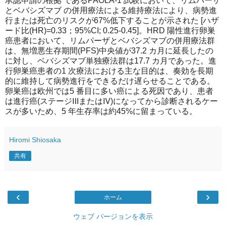
承認申請の根拠 であるPAOLA-1 試験において、リムパーザ
とベバシズマブ の併用療法による維持療法により、病勢進
行または死亡のリスクが67%低下することが示された [ハザ
ード比(HR)=0.33；95%CI; 0.25-0.45]。HRD 陽性進行卵巣
癌患者において、リムパーザとベバシズマブの併用療法群
は、無増悪生存期間(PFS)中央値が37.2 カ月に延長したの
に対し、ベバシズマブ単独療法群は17.7 カ月であった。進
行卵巣癌患者の1 次療法における主な目的は、奏効を長期
的に維持して病勢進行をできるだけ遅らせることである。
卵巣癌は欧州では5 番目に多い癌による死因であり、患者
は進行癌(ステージⅢまたはⅣ)になってから診断されるケー
スが多いため、5 年生存率は約45%に留まっている。
Hiromi Shiosaka
共有
‹
›
ホーム
ウェブ バージョンを表示