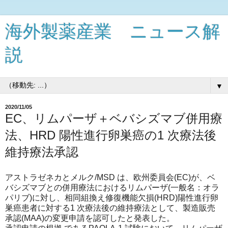
海外製薬産業 ニュース解
説
▼
2020/11/05
EC、リムパーザ＋ベバシズマブ併用療
法、HRD 陽性進行卵巣癌の1 次療法後
維持療法承認
アストラゼネカとメルク/MSD は、欧州委員会(EC)が、ベ
バシズマブとの併用療法におけるリムパーザ(一般名：オラ
パリブ)に対し、相同組換え修復機能欠損(HRD)陽性進行卵
巣癌患者に対する1 次療法後の維持療法として、製造販売
承認(MAA)の変更申請を認可したと発表した。