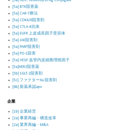
[5a] ADC: Antibody-Drug Conjugate
[5a] BTK阻害薬
[5a] CAR-T療法
[5a] CDK4/6阻害剤
[5a] CTLA-4抗体
[5a] EGFR 上皮成長因子受容体
[5a] JAK阻害剤
[5a] PARP阻害剤
[5a] PD-1阻害
[5a] VEGF 血管内皮細胞増殖因子
[5a]HER2阻害薬
[5b] SGLT-2阻害剤
[5c] ファクターXa 阻害剤
[6b] 新薬承認apv
企業
[1b] 企業経営
[2a] 事業再編・構造改革
[2a] 業界再編・M&A