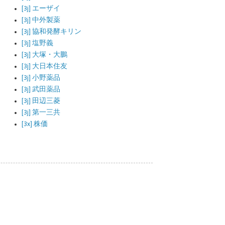
[3j] エーザイ
[3j] 中外製薬
[3j] 協和発酵キリン
[3j] 塩野義
[3j] 大塚・大鵬
[3j] 大日本住友
[3j] 小野薬品
[3j] 武田薬品
[3j] 田辺三菱
[3j] 第一三共
[3x] 株価