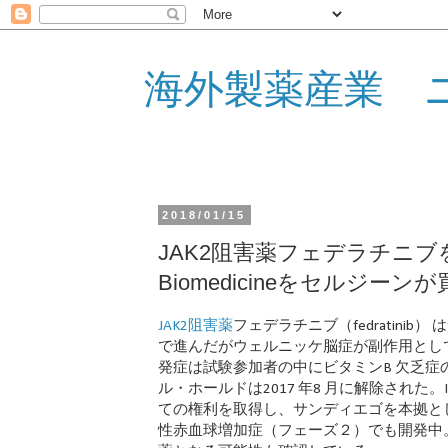
海外製薬産業 
2018/01/15
JAK2阻害薬フェデラチニブを
Biomedicineをセルジーンが
JAK2阻害薬
フェデラチニブ（fedratinib）
で進んだがウェルニッケ脳症が副作用として問
発症は試験参加者の中にビタミンB 欠乏症
ル・ホールドは2017 年8 月に解除された。Im
ての権利を取得し、サンディエゴを本拠とし
性赤血球増加症（フェーズ２）でも開発中