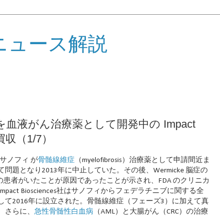
ニュース解説
血液がん治療薬として開発中の Impact
買収（1/7）
 はサノフィ が
骨髄線維症
（myelofibrosis）治療薬として申請間近ま
題となり2013年に中止していた。その後、Wermicke 脳症の
の患者がいたことが原因であったことが示され、FDA のクリニカ
pact Biosciences社はサノフィからフェデラチニブに関する全
て2016年に設立された。骨髄線維症（フェーズ3）に加えて真
。さらに、
急性骨髄性白血病
（AML）と大腸がん（CRC）の治療