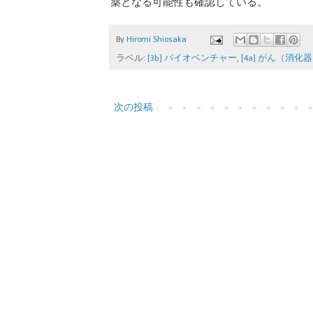
薬となる可能性も確認している。
By
Hiromi Shiosaka
ラベル:
[3b] バイオベンチャー
,
[4a] がん（消化
次の投稿