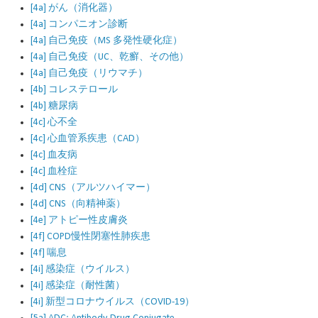
[4a] がん（消化器）
[4a] コンパニオン診断
[4a] 自己免疫（MS 多発性硬化症）
[4a] 自己免疫（UC、乾癬、その他）
[4a] 自己免疫（リウマチ）
[4b] コレステロール
[4b] 糖尿病
[4c] 心不全
[4c] 心血管系疾患（CAD）
[4c] 血友病
[4c] 血栓症
[4d] CNS（アルツハイマー）
[4d] CNS（向精神薬）
[4e] アトピー性皮膚炎
[4f] COPD慢性閉塞性肺疾患
[4f] 喘息
[4i] 感染症（ウイルス）
[4i] 感染症（耐性菌）
[4i] 新型コロナウイルス（COVID-19）