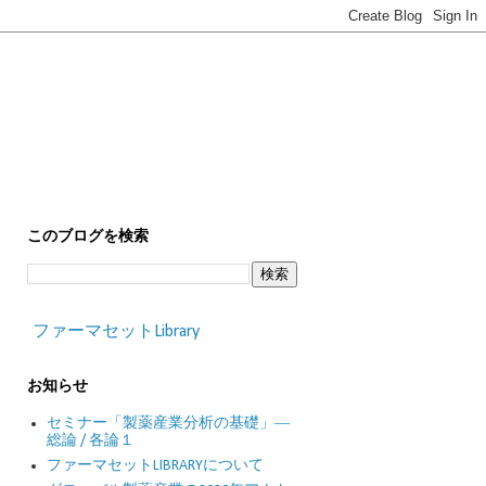
このブログを検索
ファーマセットLibrary
お知らせ
セミナー「製薬産業分析の基礎」―
総論 / 各論１
ファーマセットLIBRARYについて