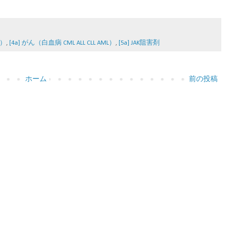
器）
,
[4a] がん（白血病 CML ALL CLL AML）
,
[5a] JAK阻害剤
ホーム
前の投稿