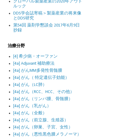
グローバル製薬産業の2020年アウト
ルック
DDS学会誌寄稿＞製薬産業の将来像
とDDS研究
第54回 薬剤学懇談会 2017年6月9日
抄録
治療分野
[4] 希少病・オーファン
[4a] Adjuvant 補助療法
[4a] がんMM多発性骨髄腫
[4a] がん（ 特定遺伝子効能）
[4a] がん（LC肺）
[4a] がん（RCC、HCC、その他）
[4a] がん（リンパ腫、骨髄腫）
[4a] がん（乳がん）
[4a] がん（全般）
[4a] がん（前立腺、生殖器）
[4a] がん（卵巣、子宮、女性）
[4a] がん（悪性黒色腫メラノーマ）