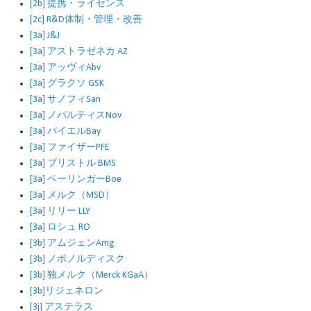
[2b] 提携・ライセンス
[2c] R&D体制・管理・改善
[3a] J&J
[3a] アストラゼネカ AZ
[3a] アッヴィAbv
[3a] グラクソ GSK
[3a] サノフィSan
[3a] ノバルティスNov
[3a] バイエルBay
[3a] ファイザーPFE
[3a] ブリストル BMS
[3a] ベーリンガーBoe
[3a] メルク（MSD）
[3a] リリー LLY
[3a] ロシュ RO
[3b] アムジェンAmg
[3b] ノボノルディスク
[3b] 独メルク（Merck KGaA）
[3b]リジェネロン
[3j] アステラス